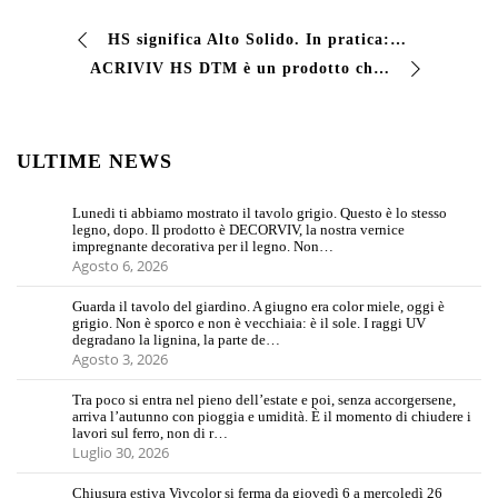
HS significa Alto Solido. In pratica: una vernice con più contenuto di secco rispetto a una formulazione standard. A parità di chilo applicato, una quota maggio…
ACRIVIV HS DTM è un prodotto che ha senso provare direttamente sul lavoro. Nessuna descrizione tecnica racconta bene quanto cambia un ciclo di verniciatura quan…
ULTIME NEWS
Lunedi ti abbiamo mostrato il tavolo grigio. Questo è lo stesso
legno, dopo. Il prodotto è DECORVIV, la nostra vernice
impregnante decorativa per il legno. Non…
Agosto 6, 2026
Guarda il tavolo del giardino. A giugno era color miele, oggi è
grigio. Non è sporco e non è vecchiaia: è il sole. I raggi UV
degradano la lignina, la parte de…
Agosto 3, 2026
Tra poco si entra nel pieno dell’estate e poi, senza accorgersene,
arriva l’autunno con pioggia e umidità. È il momento di chiudere i
lavori sul ferro, non di r…
Luglio 30, 2026
Chiusura estiva Vivcolor si ferma da giovedì 6 a mercoledì 26