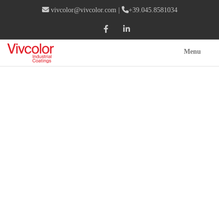
vivcolor@vivcolor.com
|
+39.045.8581034
Menu