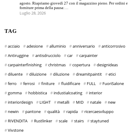
agosto. Riapriamo giovedì 27 con il magazzino pieno. Per ordini e
forniture prima della pausa:…
Luglio 28, 2026
TAG
acciaio
adesione
alluminio
anniversario
anticorrosivo
Antiruggine
antisdrucciolo
car
carpainter
carpainterfinishing
christmas
copertura
designideas
diluente
diluizione
diluzione
dreamitpaintit
etici
ferro
ferrosi
finiture
fluidificare
FULL
FuoriSalone
gomma
hobbistica
industialcoating
interior
interiordesign
LIGHT
metalli
MID
natale
new
newin
pantone
qualità
rapida
ricercaesviluppo
RIVENDITA
Rustlinker
scale
stairs
staytuned
Vivstone