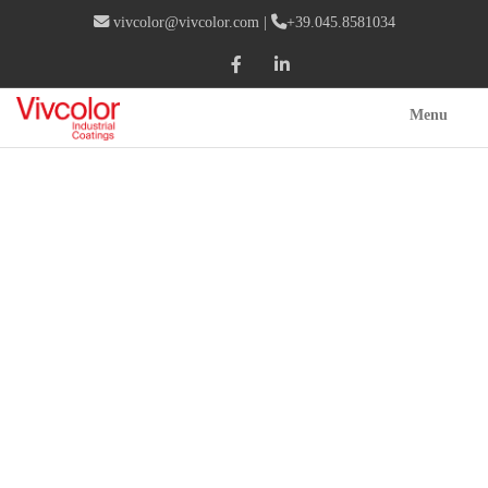
vivcolor@vivcolor.com
|
+39.045.8581034
Menu