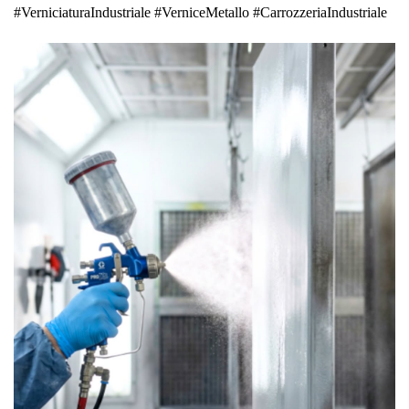
#VerniciaturaIndustriale #VerniceMetallo #CarrozzeriaIndustriale