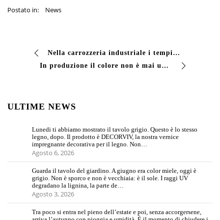
Postato in:
News
Nella carrozzeria industriale i tempi di linea sono il vincolo principale. Chassis, cassoni, telai per allestimenti speciali: ogni veicolo arriva in cabina con …
In produzione il colore non è mai un dettaglio. Ogni cliente, ogni commessa, ogni ambiente di posa richiede una tinta precisa, e spesso non è una tra le più dif…
ULTIME NEWS
Lunedi ti abbiamo mostrato il tavolo grigio. Questo è lo stesso
legno, dopo. Il prodotto è DECORVIV, la nostra vernice
impregnante decorativa per il legno. Non…
Agosto 6, 2026
Guarda il tavolo del giardino. A giugno era color miele, oggi è
grigio. Non è sporco e non è vecchiaia: è il sole. I raggi UV
degradano la lignina, la parte de…
Agosto 3, 2026
Tra poco si entra nel pieno dell’estate e poi, senza accorgersene,
arriva l’autunno con pioggia e umidità. È il momento di chiudere i