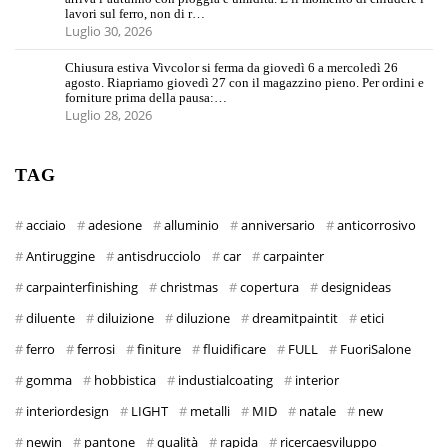
lavori sul ferro, non di r…
Luglio 30, 2026
Chiusura estiva Vivcolor si ferma da giovedì 6 a mercoledì 26
agosto. Riapriamo giovedì 27 con il magazzino pieno. Per ordini e
forniture prima della pausa:…
Luglio 28, 2026
TAG
acciaio
adesione
alluminio
anniversario
anticorrosivo
Antiruggine
antisdrucciolo
car
carpainter
carpainterfinishing
christmas
copertura
designideas
diluente
diluizione
diluzione
dreamitpaintit
etici
ferro
ferrosi
finiture
fluidificare
FULL
FuoriSalone
gomma
hobbistica
industialcoating
interior
interiordesign
LIGHT
metalli
MID
natale
new
newin
pantone
qualità
rapida
ricercaesviluppo