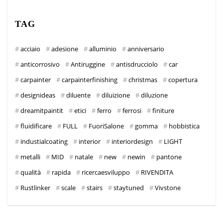
TAG
acciaio
adesione
alluminio
anniversario
anticorrosivo
Antiruggine
antisdrucciolo
car
carpainter
carpainterfinishing
christmas
copertura
designideas
diluente
diluizione
diluzione
dreamitpaintit
etici
ferro
ferrosi
finiture
fluidificare
FULL
FuoriSalone
gomma
hobbistica
industialcoating
interior
interiordesign
LIGHT
metalli
MID
natale
new
newin
pantone
qualità
rapida
ricercaesviluppo
RIVENDITA
Rustlinker
scale
stairs
staytuned
Vivstone