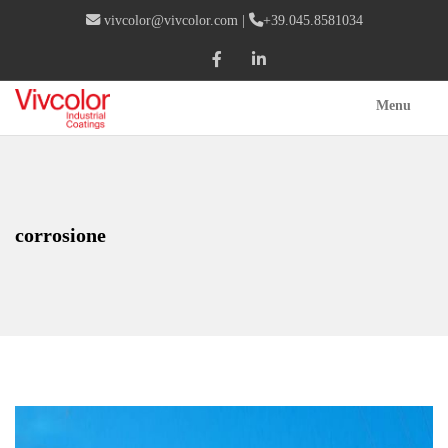
vivcolor@vivcolor.com
|
+39.045.8581034
Menu
corrosione