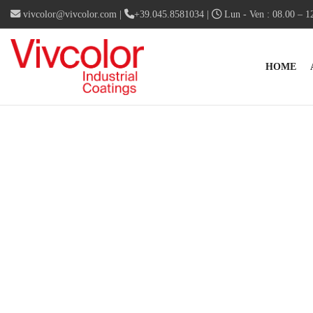
vivcolor@vivcolor.com
|
+39.045.8581034
|
Lun - Ven : 08.00 – 12
HOME