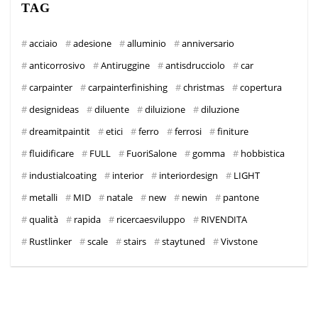
TAG
acciaio
adesione
alluminio
anniversario
anticorrosivo
Antiruggine
antisdrucciolo
car
carpainter
carpainterfinishing
christmas
copertura
designideas
diluente
diluizione
diluzione
dreamitpaintit
etici
ferro
ferrosi
finiture
fluidificare
FULL
FuoriSalone
gomma
hobbistica
industialcoating
interior
interiordesign
LIGHT
metalli
MID
natale
new
newin
pantone
qualità
rapida
ricercaesviluppo
RIVENDITA
Rustlinker
scale
stairs
staytuned
Vivstone