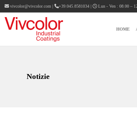
vivcolor@vivcolor.com
|
+39.045.8581034
|
Lun - Ven : 08.00 – 12
HOME
Notizie