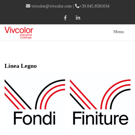
vivcolor@vivcolor.com
|
+39.045.8581034
Menu
Linea Legno