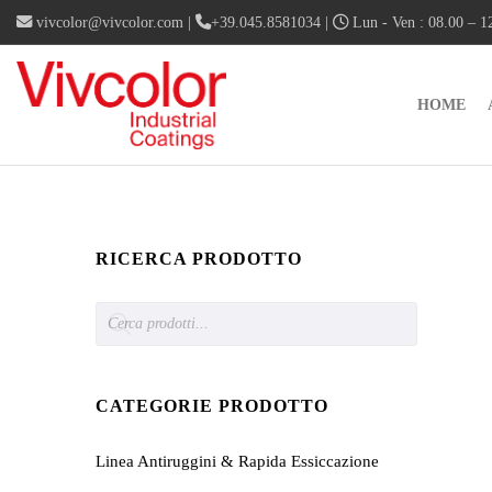
vivcolor@vivcolor.com
|
+39.045.8581034
|
Lun - Ven : 08.00 – 12
HOME
RICERCA PRODOTTO
Products
search
CATEGORIE PRODOTTO
Linea Antiruggini & Rapida Essiccazione