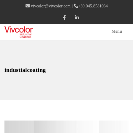
vivcolor@vivcolor.com
|
+39.045.8581034
Menu
industialcoating