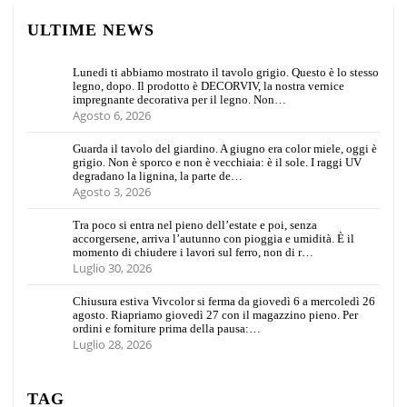
ULTIME NEWS
Lunedi ti abbiamo mostrato il tavolo grigio. Questo è lo stesso
legno, dopo. Il prodotto è DECORVIV, la nostra vernice
impregnante decorativa per il legno. Non…
Agosto 6, 2026
Guarda il tavolo del giardino. A giugno era color miele, oggi è
grigio. Non è sporco e non è vecchiaia: è il sole. I raggi UV
degradano la lignina, la parte de…
Agosto 3, 2026
Tra poco si entra nel pieno dell’estate e poi, senza
accorgersene, arriva l’autunno con pioggia e umidità. È il
momento di chiudere i lavori sul ferro, non di r…
Luglio 30, 2026
Chiusura estiva Vivcolor si ferma da giovedì 6 a mercoledì 26
agosto. Riapriamo giovedì 27 con il magazzino pieno. Per
ordini e forniture prima della pausa:…
Luglio 28, 2026
TAG