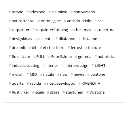
acciaio
adesione
alluminio
anniversario
anticorrosivo
Antiruggine
antisdrucciolo
car
carpainter
carpainterfinishing
christmas
copertura
designideas
diluente
diluizione
diluzione
dreamitpaintit
etici
ferro
ferrosi
finiture
fluidificare
FULL
FuoriSalone
gomma
hobbistica
industialcoating
interior
interiordesign
LIGHT
metalli
MID
natale
new
newin
pantone
qualità
rapida
ricercaesviluppo
RIVENDITA
Rustlinker
scale
stairs
staytuned
Vivstone