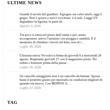
ULTIME NEWS
Guarda il tavolo del giardino. A giugno era color miele, oggi è
grigio. Non è sporco e non è vecchiaia: è il sole. I raggi UV
degradano la lignina, la parte de…
Agosto 3, 2026
Tra poco si entra nel pieno dell’estate e poi, senza
accorgersene, arriva l’autunno con pioggia e umidità. È il
momento di chiudere i lavori sul ferro, non di r…
Luglio 30, 2026
Chiusura estiva Vivcolor si ferma da giovedì 6 a mercoledì 26
agosto. Riapriamo giovedì 27 con il magazzino pieno. Per
ordini e forniture prima della pausa:…
Luglio 28, 2026
Un cancello arrugginito non è un cancello da buttare. Spesso
basta il prodotto giusto per riportarlo in condizioni migliori di
quando era nuovo. Con IRONVIV il…
Luglio 27, 2026
TAG