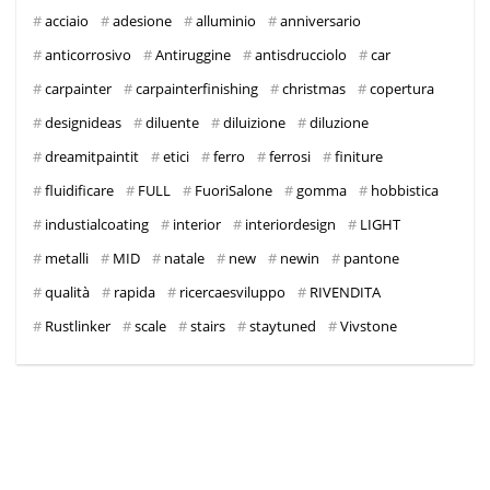
acciaio
adesione
alluminio
anniversario
anticorrosivo
Antiruggine
antisdrucciolo
car
carpainter
carpainterfinishing
christmas
copertura
designideas
diluente
diluizione
diluzione
dreamitpaintit
etici
ferro
ferrosi
finiture
fluidificare
FULL
FuoriSalone
gomma
hobbistica
industialcoating
interior
interiordesign
LIGHT
metalli
MID
natale
new
newin
pantone
qualità
rapida
ricercaesviluppo
RIVENDITA
Rustlinker
scale
stairs
staytuned
Vivstone