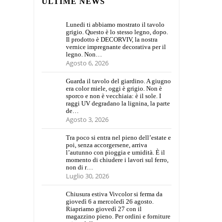
ULTIME NEWS
Lunedi ti abbiamo mostrato il tavolo
grigio. Questo è lo stesso legno, dopo.
Il prodotto è DECORVIV, la nostra
vernice impregnante decorativa per il
legno. Non…
Agosto 6, 2026
Guarda il tavolo del giardino. A giugno
era color miele, oggi è grigio. Non è
sporco e non è vecchiaia: è il sole. I
raggi UV degradano la lignina, la parte
de…
Agosto 3, 2026
Tra poco si entra nel pieno dell’estate e
poi, senza accorgersene, arriva
l’autunno con pioggia e umidità. È il
momento di chiudere i lavori sul ferro,
non di r…
Luglio 30, 2026
Chiusura estiva Vivcolor si ferma da
giovedì 6 a mercoledì 26 agosto.
Riapriamo giovedì 27 con il
magazzino pieno. Per ordini e forniture