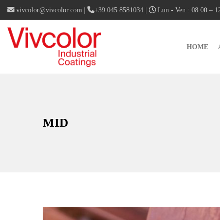
vivcolor@vivcolor.com
|
+39.045.8581034
|
Lun - Ven : 08.00 – 12
HOME
MID