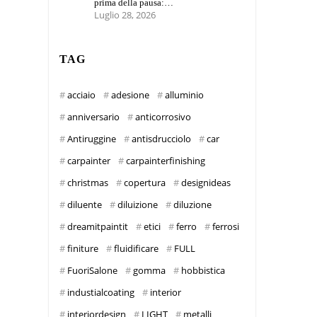
prima della pausa:…
Luglio 28, 2026
TAG
acciaio
adesione
alluminio
anniversario
anticorrosivo
Antiruggine
antisdrucciolo
car
carpainter
carpainterfinishing
christmas
copertura
designideas
diluente
diluizione
diluzione
dreamitpaintit
etici
ferro
ferrosi
finiture
fluidificare
FULL
FuoriSalone
gomma
hobbistica
industialcoating
interior
interiordesign
LIGHT
metalli