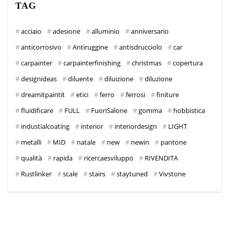
TAG
acciaio
adesione
alluminio
anniversario
anticorrosivo
Antiruggine
antisdrucciolo
car
carpainter
carpainterfinishing
christmas
copertura
designideas
diluente
diluizione
diluzione
dreamitpaintit
etici
ferro
ferrosi
finiture
fluidificare
FULL
FuoriSalone
gomma
hobbistica
industialcoating
interior
interiordesign
LIGHT
metalli
MID
natale
new
newin
pantone
qualità
rapida
ricercaesviluppo
RIVENDITA
Rustlinker
scale
stairs
staytuned
Vivstone