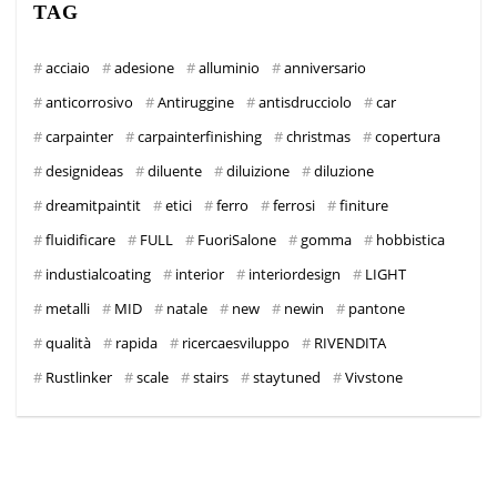
TAG
acciaio
adesione
alluminio
anniversario
anticorrosivo
Antiruggine
antisdrucciolo
car
carpainter
carpainterfinishing
christmas
copertura
designideas
diluente
diluizione
diluzione
dreamitpaintit
etici
ferro
ferrosi
finiture
fluidificare
FULL
FuoriSalone
gomma
hobbistica
industialcoating
interior
interiordesign
LIGHT
metalli
MID
natale
new
newin
pantone
qualità
rapida
ricercaesviluppo
RIVENDITA
Rustlinker
scale
stairs
staytuned
Vivstone