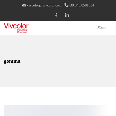
vivcolor@vivcolor.com
|
+39.045.8581034
Menu
gomma