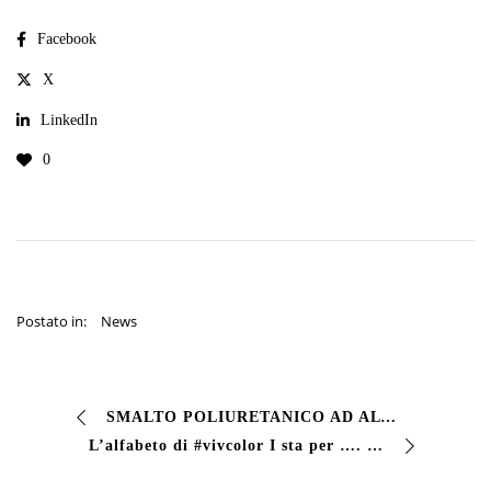
Facebook
X
LinkedIn
0
Postato in:
News
SMALTO POLIURETANICO AD ALTA COPERTURA e ALTO SPESSORE #Smalto di finitura bicomponente poliuretanico #lucido con ottime caratteristiche Resistenza agli agent…
L’alfabeto di #vivcolor I sta per …. #impregnanti Un impregnante è un prodotto che serve a proteggere e/o a colorare il legno e che penetra nella porosità de…