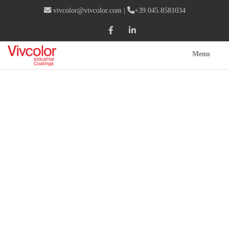
vivcolor@vivcolor.com
|
+39.045.8581034
Menu