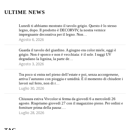
ULTIME NEWS
Lunedi ti abbiamo mostrato il tavolo grigio. Questo è lo stesso
legno, dopo. Il prodotto è DECORVIV, la nostra vernice
impregnante decorativa per il legno. Non…
Agosto 6, 2026
Guarda il tavolo del giardino. A giugno era color miele, oggi è
grigio. Non è sporco e non è vecchiaia: è il sole. I raggi UV
degradano la lignina, la parte de…
Agosto 3, 2026
Tra poco si entra nel pieno dell’estate e poi, senza accorgersene,
arriva l’autunno con pioggia e umidità. È il momento di chiudere i
lavori sul ferro, non di r…
Luglio 30, 2026
Chiusura estiva Vivcolor si ferma da giovedì 6 a mercoledì 26
agosto. Riapriamo giovedì 27 con il magazzino pieno. Per ordini e
forniture prima della pausa:…
Luglio 28, 2026