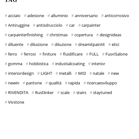
TAG
acciaio
adesione
alluminio
anniversario
anticorrosivo
Antiruggine
antisdrucciolo
car
carpainter
carpainterfinishing
christmas
copertura
designideas
diluente
diluizione
diluzione
dreamitpaintit
etici
ferro
ferrosi
finiture
fluidificare
FULL
FuoriSalone
gomma
hobbistica
industialcoating
interior
interiordesign
LIGHT
metalli
MID
natale
new
newin
pantone
qualità
rapida
ricercaesviluppo
RIVENDITA
Rustlinker
scale
stairs
staytuned
Vivstone