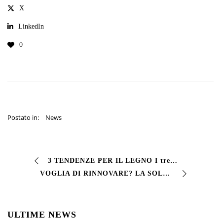
X
LinkedIn
0
Postato in:
News
3 TENDENZE PER IL LEGNO I trend di #interior design del #2022 si ispirano alla natura, alla ricerca di benessere e a colori intensi e riposanti. Importante qui…
VOGLIA DI RINNOVARE? LA SOLUZIONE E’ VIVSINT® #Smalto sintetico a pennello per #ferro e #legno. Con un ampia gamma colori, Vivsint è una pittura di finitura si…
ULTIME NEWS