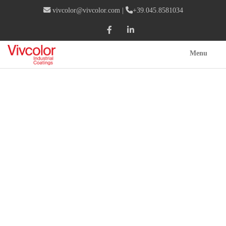
vivcolor@vivcolor.com
|
+39.045.8581034
Menu