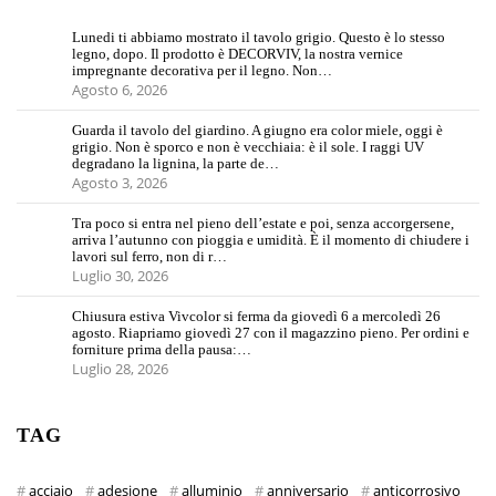
Lunedi ti abbiamo mostrato il tavolo grigio. Questo è lo stesso
legno, dopo. Il prodotto è DECORVIV, la nostra vernice
impregnante decorativa per il legno. Non…
Agosto 6, 2026
Guarda il tavolo del giardino. A giugno era color miele, oggi è
grigio. Non è sporco e non è vecchiaia: è il sole. I raggi UV
degradano la lignina, la parte de…
Agosto 3, 2026
Tra poco si entra nel pieno dell’estate e poi, senza accorgersene,
arriva l’autunno con pioggia e umidità. È il momento di chiudere i
lavori sul ferro, non di r…
Luglio 30, 2026
Chiusura estiva Vivcolor si ferma da giovedì 6 a mercoledì 26
agosto. Riapriamo giovedì 27 con il magazzino pieno. Per ordini e
forniture prima della pausa:…
Luglio 28, 2026
TAG
acciaio
adesione
alluminio
anniversario
anticorrosivo