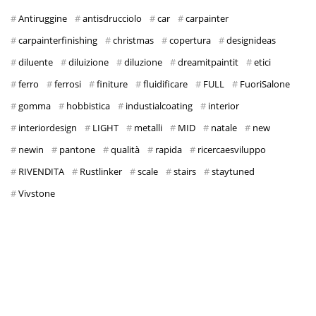
Antiruggine
antisdrucciolo
car
carpainter
carpainterfinishing
christmas
copertura
designideas
diluente
diluizione
diluzione
dreamitpaintit
etici
ferro
ferrosi
finiture
fluidificare
FULL
FuoriSalone
gomma
hobbistica
industialcoating
interior
interiordesign
LIGHT
metalli
MID
natale
new
newin
pantone
qualità
rapida
ricercaesviluppo
RIVENDITA
Rustlinker
scale
stairs
staytuned
Vivstone