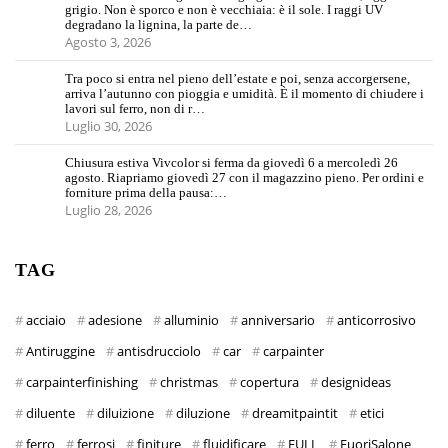
grigio. Non è sporco e non è vecchiaia: è il sole. I raggi UV
degradano la lignina, la parte de…
Agosto 3, 2026
Tra poco si entra nel pieno dell’estate e poi, senza accorgersene,
arriva l’autunno con pioggia e umidità. È il momento di chiudere i
lavori sul ferro, non di r…
Luglio 30, 2026
Chiusura estiva Vivcolor si ferma da giovedì 6 a mercoledì 26
agosto. Riapriamo giovedì 27 con il magazzino pieno. Per ordini e
forniture prima della pausa:…
Luglio 28, 2026
TAG
acciaio
adesione
alluminio
anniversario
anticorrosivo
Antiruggine
antisdrucciolo
car
carpainter
carpainterfinishing
christmas
copertura
designideas
diluente
diluizione
diluzione
dreamitpaintit
etici
ferro
ferrosi
finiture
fluidificare
FULL
FuoriSalone