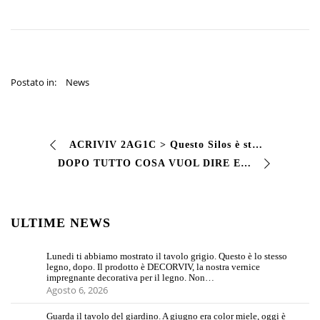
Postato in:
News
ACRIVIV 2AG1C > Questo Silos è stato verniciato dall’azienda IHS Solution con #ACRIVIV un acrilico bicomponente adesione diretta lucida. resistenza agli age…
DOPO TUTTO COSA VUOL DIRE ESSERE BRILLANTI? Per noi ACRIVIV 70.00 LUCIDO è la risposta corretta! Una finitura bicomponente acril-poliisocianico che può ragg…
ULTIME NEWS
Lunedi ti abbiamo mostrato il tavolo grigio. Questo è lo stesso
legno, dopo. Il prodotto è DECORVIV, la nostra vernice
impregnante decorativa per il legno. Non…
Agosto 6, 2026
Guarda il tavolo del giardino. A giugno era color miele, oggi è