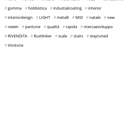
gomma
hobbistica
industialcoating
interior
interiordesign
LIGHT
metalli
MID
natale
new
newin
pantone
qualità
rapida
ricercaesviluppo
RIVENDITA
Rustlinker
scale
stairs
staytuned
Vivstone