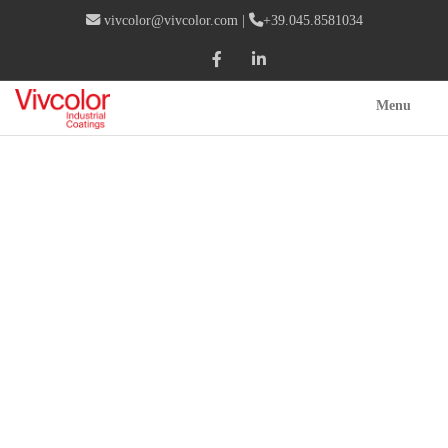
vivcolor@vivcolor.com
|
+39.045.8581034
Menu