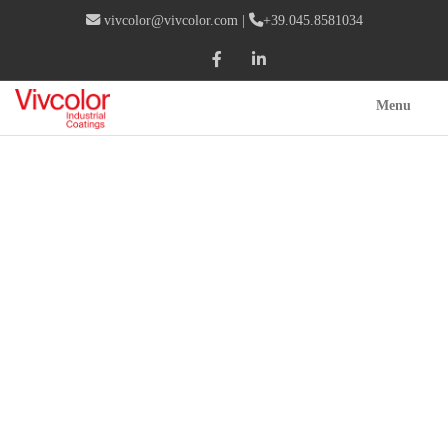
vivcolor@vivcolor.com
|
+39.045.8581034
Menu