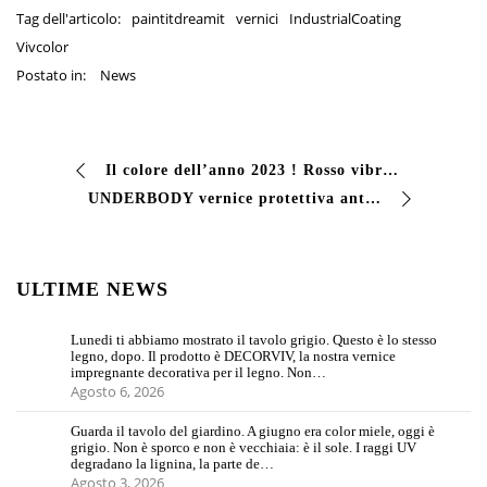
Tag dell'articolo:
paintitdreamit
vernici
IndustrialCoating
Vivcolor
Postato in:
News
Il colore dell’anno 2023 ! Rosso vibrante, molto affine al Rosso Carminio, trasmettendo gioia e ottimismo! #vernici #vivcolor #industrialcoating #dreamitpaintit…
UNDERBODY vernice protettiva antisasso Rivestimento protettivo plastico a rapida #essiccazione riverniciabile per fasce laterali e sottoscocca. Offre buona #…
ULTIME NEWS
Lunedi ti abbiamo mostrato il tavolo grigio. Questo è lo stesso
legno, dopo. Il prodotto è DECORVIV, la nostra vernice
impregnante decorativa per il legno. Non…
Agosto 6, 2026
Guarda il tavolo del giardino. A giugno era color miele, oggi è
grigio. Non è sporco e non è vecchiaia: è il sole. I raggi UV
degradano la lignina, la parte de…
Agosto 3, 2026