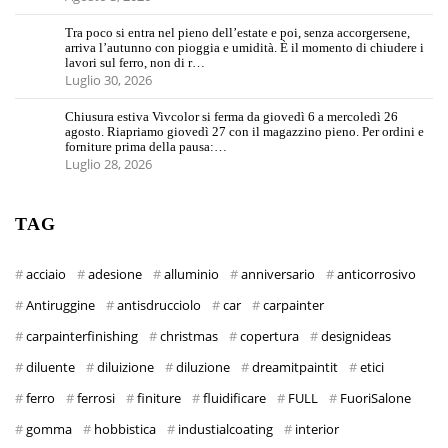
Tra poco si entra nel pieno dell’estate e poi, senza accorgersene,
arriva l’autunno con pioggia e umidità. È il momento di chiudere i
lavori sul ferro, non di r…
Luglio 30, 2026
Chiusura estiva Vivcolor si ferma da giovedì 6 a mercoledì 26
agosto. Riapriamo giovedì 27 con il magazzino pieno. Per ordini e
forniture prima della pausa:…
Luglio 28, 2026
TAG
acciaio
adesione
alluminio
anniversario
anticorrosivo
Antiruggine
antisdrucciolo
car
carpainter
carpainterfinishing
christmas
copertura
designideas
diluente
diluizione
diluzione
dreamitpaintit
etici
ferro
ferrosi
finiture
fluidificare
FULL
FuoriSalone
gomma
hobbistica
industialcoating
interior