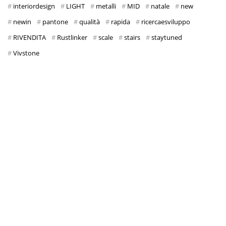
interiordesign
LIGHT
metalli
MID
natale
new
newin
pantone
qualità
rapida
ricercaesviluppo
RIVENDITA
Rustlinker
scale
stairs
staytuned
Vivstone