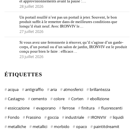
et approvisionnements avant la pause :…
28 juillet 2026
Un portail rouillé n’est pas un portail à jeter. Souvent, le bon
produit suffit à le remettre dans de meilleures conditions que
lorsqu’il était neuf. Avec IRONVIV le…
27 juillet 2026
Si vous avez une ferronnerie à rénover, qu’il s’agisse d’un garde-
corps, d’un portail ou d’un salon de jardin, IRONVIV est le produit
conçu pour bien le faire : efficace…
23 juillet 2026
ÉTIQUETTES
acqua
antigraffio
aria
atmosferici
brillantezza
Castagno
cemento
colore
Corten
ebollizione
essiccazione
evaporano
ferrose
finitura
fluorescenti
Fondo
Frassino
goccia
industriale
IRONVIV
liquidi
metalliche
metallici
morbido
opaco
paintitdreamit