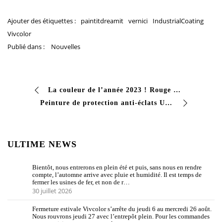
Ajouter des étiquettes :
paintitdreamit
vernici
IndustrialCoating
Vivcolor
Publié dans :
Nouvelles
La couleur de l’année 2023 ! Rouge vif, très proche du Rouge Carmin, transmettant joie et optimisme ! #peintures #vivcolor #industrialcoating #dreamitpaintit…
Peinture de protection anti-éclats UNDERBODY Revêtement de protection en plastique à séchage rapide pouvant être repeint pour les bandes latérales et le dessous de caisse. Offre de bons #…
ULTIME NEWS
Bientôt, nous entrerons en plein été et puis, sans nous en rendre
compte, l’automne arrive avec pluie et humidité. Il est temps de
fermer les usines de fer, et non de r…
30 juillet 2026
Fermeture estivale Vivcolor s’arrête du jeudi 6 au mercredi 26 août.
Nous rouvrons jeudi 27 avec l’entrepôt plein. Pour les commandes