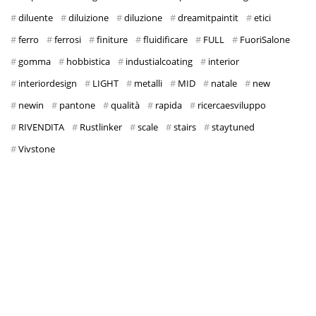
diluente
diluizione
diluzione
dreamitpaintit
etici
ferro
ferrosi
finiture
fluidificare
FULL
FuoriSalone
gomma
hobbistica
industialcoating
interior
interiordesign
LIGHT
metalli
MID
natale
new
newin
pantone
qualità
rapida
ricercaesviluppo
RIVENDITA
Rustlinker
scale
stairs
staytuned
Vivstone