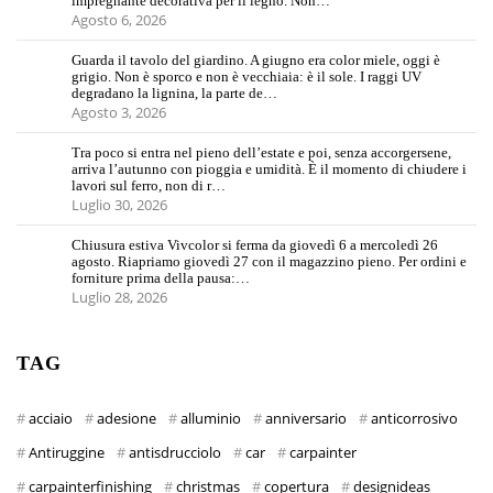
impregnante decorativa per il legno. Non…
Agosto 6, 2026
Guarda il tavolo del giardino. A giugno era color miele, oggi è
grigio. Non è sporco e non è vecchiaia: è il sole. I raggi UV
degradano la lignina, la parte de…
Agosto 3, 2026
Tra poco si entra nel pieno dell’estate e poi, senza accorgersene,
arriva l’autunno con pioggia e umidità. È il momento di chiudere i
lavori sul ferro, non di r…
Luglio 30, 2026
Chiusura estiva Vivcolor si ferma da giovedì 6 a mercoledì 26
agosto. Riapriamo giovedì 27 con il magazzino pieno. Per ordini e
forniture prima della pausa:…
Luglio 28, 2026
TAG
acciaio
adesione
alluminio
anniversario
anticorrosivo
Antiruggine
antisdrucciolo
car
carpainter
carpainterfinishing
christmas
copertura
designideas