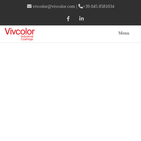
vivcolor@vivcolor.com
|
+39.045.8581034
Menu