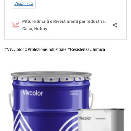
#VivColor #ProtezioneIndustriale #ResistenzaChimica