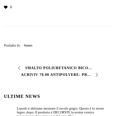
0
Postato in:
News
SMALTO POLIURETANICO BICOMPONENTE: QUALITÀ INDUSTRIALE SENZA COMPROMESSI VIVPUR 2K WB rappresenta l’eccellenza della tecnologia poliuretanica a base acquosa. …
ACRIVIV 70.00 ANTIPOLVERE: PROTEZIONE CEMENTO PROFESSIONALE Cerchi una soluzione efficace contro la polvere delle superfici in cemento? ACRIVIV 70.00 ANTIPO…
ULTIME NEWS
Lunedi ti abbiamo mostrato il tavolo grigio. Questo è lo stesso
legno, dopo. Il prodotto è DECORVIV, la nostra vernice