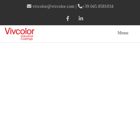
vivcolor@vivcolor.com
|
+39.045.8581034
Menu