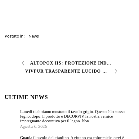
Postato in:
News
ALTOPOX HS: PROTEZIONE INDUSTRIALE DI ALTA QUALITÀ Cerchi una soluzione affidabile per proteggere le superfici industriali? ALTOPOX HS di Vivcolor è la rispo…
VIVPUR TRASPARENTE LUCIDO 2K La nostra finitura poliuretanica bicomponente premium che offre risultati professionali straordinari! 𝗣𝗘𝗥𝗖𝗛É 𝗦𝗖𝗘𝗚𝗟𝗜𝗘𝗥𝗟𝗢: La s…
ULTIME NEWS
Lunedi ti abbiamo mostrato il tavolo grigio. Questo è lo stesso
legno, dopo. Il prodotto è DECORVIV, la nostra vernice
impregnante decorativa per il legno. Non…
Agosto 6, 2026
Guarda il tavolo del giardino. A giugno era color miele, oggi è