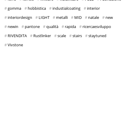
gomma
hobbistica
industialcoating
interior
interiordesign
LIGHT
metalli
MID
natale
new
newin
pantone
qualità
rapida
ricercaesviluppo
RIVENDITA
Rustlinker
scale
stairs
staytuned
Vivstone