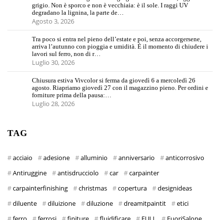
grigio. Non è sporco e non è vecchiaia: è il sole. I raggi UV
degradano la lignina, la parte de…
Agosto 3, 2026
Tra poco si entra nel pieno dell’estate e poi, senza accorgersene,
arriva l’autunno con pioggia e umidità. È il momento di chiudere i
lavori sul ferro, non di r…
Luglio 30, 2026
Chiusura estiva Vivcolor si ferma da giovedì 6 a mercoledì 26
agosto. Riapriamo giovedì 27 con il magazzino pieno. Per ordini e
forniture prima della pausa:…
Luglio 28, 2026
TAG
acciaio
adesione
alluminio
anniversario
anticorrosivo
Antiruggine
antisdrucciolo
car
carpainter
carpainterfinishing
christmas
copertura
designideas
diluente
diluizione
diluzione
dreamitpaintit
etici
ferro
ferrosi
finiture
fluidificare
FULL
FuoriSalone