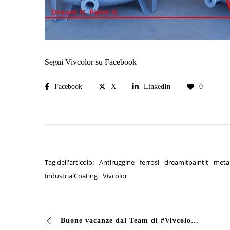
Segui Vivcolor su Facebook
Facebook
X
LinkedIn
0
Tag dell'articolo:
Antiruggine
ferrosi
dreamitpaintit
metal
IndustrialCoating
Vivcolor
Buone vacanze dal Team di #Vivcolor Ci prendiamo un piccolo periodo di ferie dal 09 al 23 Agosto #vivcolor #industrialcoating #vernici #dreamitpaintit