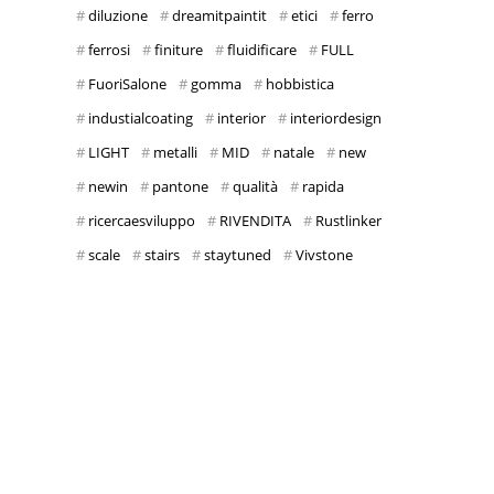
diluzione
dreamitpaintit
etici
ferro
ferrosi
finiture
fluidificare
FULL
FuoriSalone
gomma
hobbistica
industialcoating
interior
interiordesign
LIGHT
metalli
MID
natale
new
newin
pantone
qualità
rapida
ricercaesviluppo
RIVENDITA
Rustlinker
scale
stairs
staytuned
Vivstone