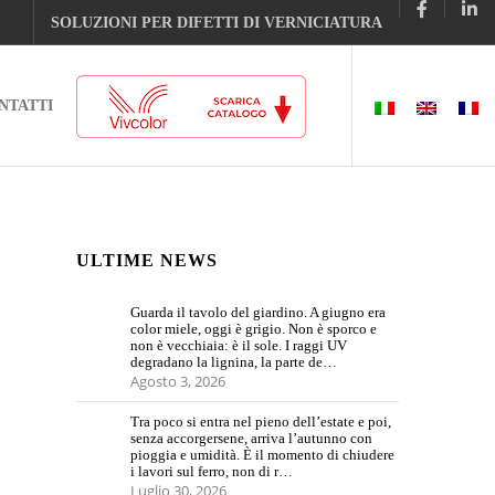
SOLUZIONI PER DIFETTI DI VERNICIATURA
NTATTI
ULTIME NEWS
Guarda il tavolo del giardino. A giugno era
color miele, oggi è grigio. Non è sporco e
non è vecchiaia: è il sole. I raggi UV
degradano la lignina, la parte de…
Agosto 3, 2026
Tra poco si entra nel pieno dell’estate e poi,
senza accorgersene, arriva l’autunno con
pioggia e umidità. È il momento di chiudere
i lavori sul ferro, non di r…
Luglio 30, 2026