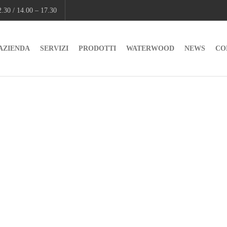
.30 / 14.00 – 17.30
AZIENDA
SERVIZI
PRODOTTI
WATERWOOD
NEWS
CO