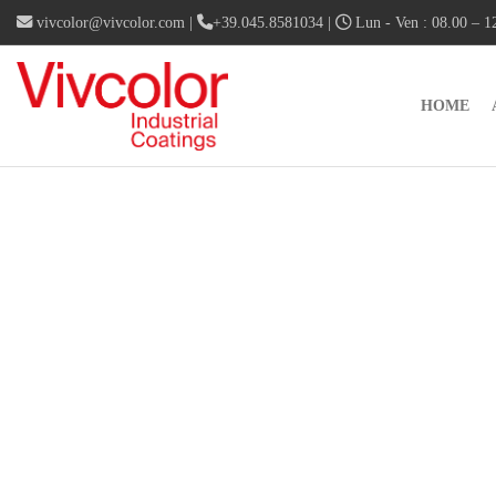
vivcolor@vivcolor.com
|
+39.045.8581034
|
Lun - Ven : 08.00 – 12
HOME