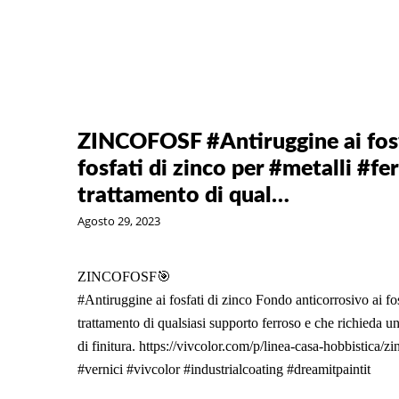
ZINCOFOSF #Antiruggine ai fosfa
fosfati di zinco per #metalli #fer
trattamento di qual…
Agosto 29, 2023
ZINCOFOSF🎯
#Antiruggine
ai fosfati di zinco Fondo anticorrosivo ai fo
trattamento di qualsiasi supporto ferroso e che richieda 
di finitura.
https://vivcolor.com/p/linea-casa-hobbistica/zi
#vernici
#vivcolor
#industrialcoating
#dreamitpaintit