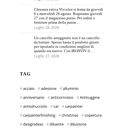
Chiusura estiva Vivcolor si ferma da giovedì
6 a mercoledì 26 agosto. Riapriamo giovedì
27 con il magazzino pieno. Per ordini e
forniture prima della pausa:…
Luglio 28, 2026
Un cancello arrugginito non è un cancello
da buttare. Spesso basta il prodotto giusto
per riportarlo in condizioni migliori di
quando era nuovo. Con IRONVIV il…
Luglio 27, 2026
TAG
acciaio
adesione
alluminio
anniversario
anticorrosivo
Antiruggine
antisdrucciolo
car
carpainter
carpainterfinishing
christmas
copertura
designideas
diluente
diluizione