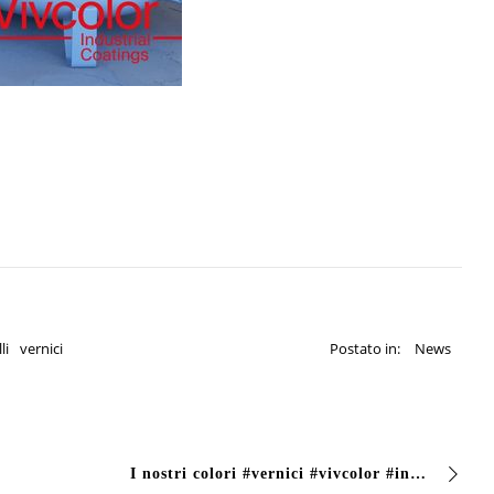
li
vernici
Postato in:
News
I nostri colori #vernici #vivcolor #industrialcoating #dreamitpaintit