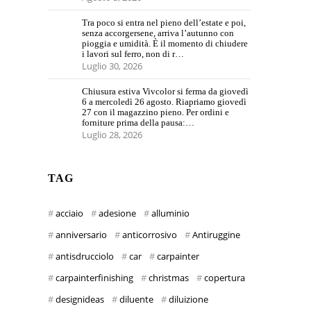
Tra poco si entra nel pieno dell’estate e poi,
senza accorgersene, arriva l’autunno con
pioggia e umidità. È il momento di chiudere
i lavori sul ferro, non di r…
Luglio 30, 2026
Chiusura estiva Vivcolor si ferma da giovedì
6 a mercoledì 26 agosto. Riapriamo giovedì
27 con il magazzino pieno. Per ordini e
forniture prima della pausa:…
Luglio 28, 2026
TAG
acciaio
adesione
alluminio
anniversario
anticorrosivo
Antiruggine
antisdrucciolo
car
carpainter
carpainterfinishing
christmas
copertura
designideas
diluente
diluizione