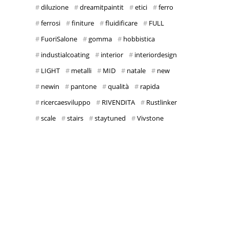
diluzione
dreamitpaintit
etici
ferro
ferrosi
finiture
fluidificare
FULL
FuoriSalone
gomma
hobbistica
industialcoating
interior
interiordesign
LIGHT
metalli
MID
natale
new
newin
pantone
qualità
rapida
ricercaesviluppo
RIVENDITA
Rustlinker
scale
stairs
staytuned
Vivstone