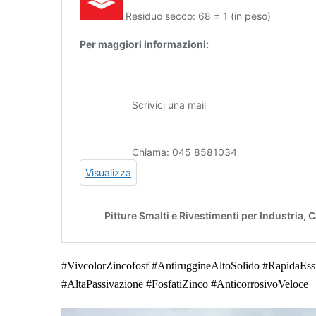
#VivcolorZincofosf #AntiruggineAltoSolido #RapidaEss
#AltaPassivazione #FosfatiZinco #AnticorrosivoVeloce