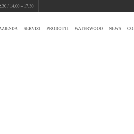
.30 / 14.00 – 17.30
AZIENDA
SERVIZI
PRODOTTI
WATERWOOD
NEWS
CO