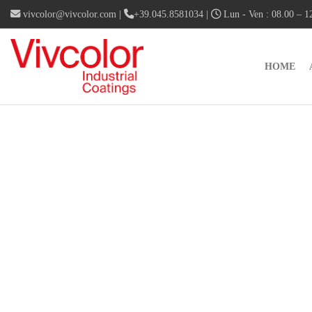
vivcolor@vivcolor.com
|
+39.045.8581034
|
Lun - Ven : 08.00 – 12
HOME