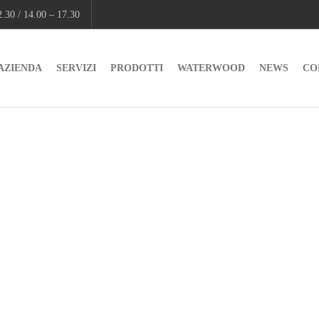
.30 / 14.00 – 17.30
AZIENDA
SERVIZI
PRODOTTI
WATERWOOD
NEWS
CO