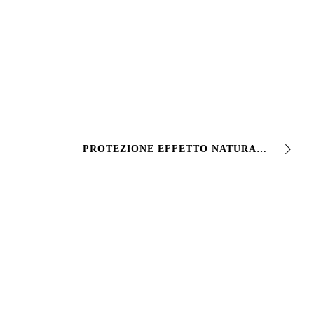
PROTEZIONE EFFETTO NATURALE? VIVSTONE Protettivo trasparente idrorepellente a solvente filmogeno per pietre a vista, calcestruzzo, cemento, mattoni in cotto, m…