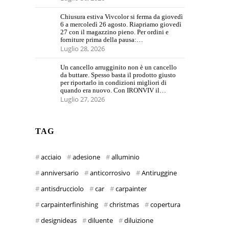
Chiusura estiva Vivcolor si ferma da giovedì
6 a mercoledì 26 agosto. Riapriamo giovedì
27 con il magazzino pieno. Per ordini e
forniture prima della pausa:…
Luglio 28, 2026
Un cancello arrugginito non è un cancello
da buttare. Spesso basta il prodotto giusto
per riportarlo in condizioni migliori di
quando era nuovo. Con IRONVIV il…
Luglio 27, 2026
TAG
acciaio
adesione
alluminio
anniversario
anticorrosivo
Antiruggine
antisdrucciolo
car
carpainter
carpainterfinishing
christmas
copertura
designideas
diluente
diluizione