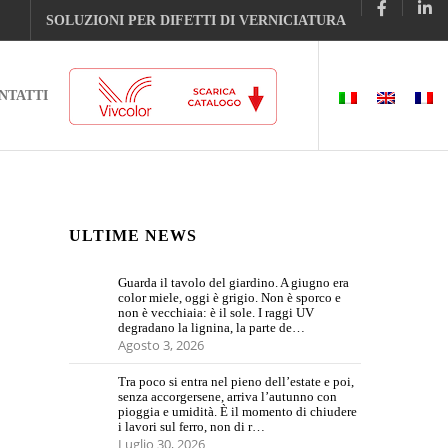
SOLUZIONI PER DIFETTI DI VERNICIATURA
NTATTI
ULTIME NEWS
Guarda il tavolo del giardino. A giugno era
color miele, oggi è grigio. Non è sporco e
non è vecchiaia: è il sole. I raggi UV
degradano la lignina, la parte de…
Agosto 3, 2026
Tra poco si entra nel pieno dell’estate e poi,
senza accorgersene, arriva l’autunno con
pioggia e umidità. È il momento di chiudere
i lavori sul ferro, non di r…
Luglio 30, 2026