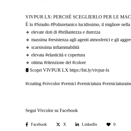
VIVPUR LX: PERCHÈ SCEGLIERLO PER LE MAC
È lo #Smalto #Poliuretanico lucidissimo, il migliore nella 
🔹 elevate doti di #brillantezza e durezza
🔹 massima #resistenza agli agenti atmosferici e gli aggre
🔹 scarsissima infiammabilità
🔹 elevata #elasticità e copertura
🔹 ottima #ritenzione del #colore
🛢 Scopri VIVPUR LX https://bit.ly/vivpur-lx
#coating #vivcolor #vernici #verniciatura #verniciaturaind
Segui Vivcolor su Facebook
Facebook
X
LinkedIn
0