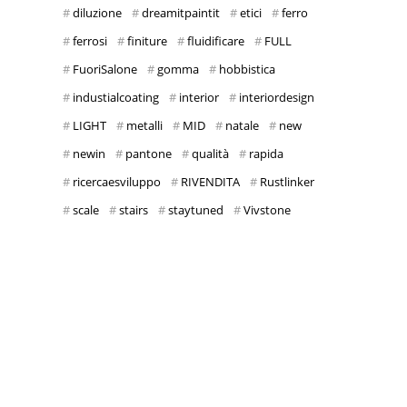
diluzione
dreamitpaintit
etici
ferro
ferrosi
finiture
fluidificare
FULL
FuoriSalone
gomma
hobbistica
industialcoating
interior
interiordesign
LIGHT
metalli
MID
natale
new
newin
pantone
qualità
rapida
ricercaesviluppo
RIVENDITA
Rustlinker
scale
stairs
staytuned
Vivstone