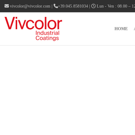
vivcolor@vivcolor.com
|
+39.045.8581034
|
Lun - Ven : 08.00 – 12
HOME