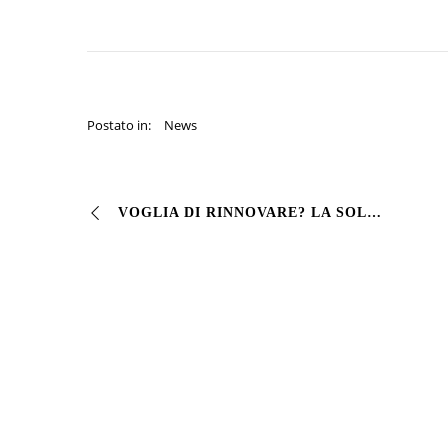
Postato in:
News
VOGLIA DI RINNOVARE? LA SOLUZIONE E’ VIVSINT® #Smalto sintetico a pennello per #ferro e #legno. Con un ampia gamma colori, Vivsint è una pittura di finitura si…