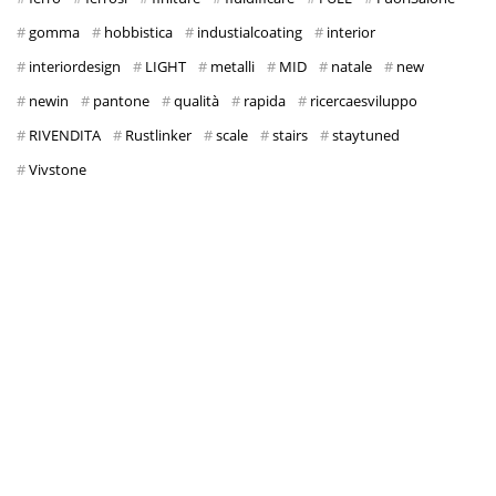
gomma
hobbistica
industialcoating
interior
interiordesign
LIGHT
metalli
MID
natale
new
newin
pantone
qualità
rapida
ricercaesviluppo
RIVENDITA
Rustlinker
scale
stairs
staytuned
Vivstone