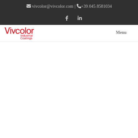
vivcolor@vivcolor.com
|
+39.045.8581034
Menu