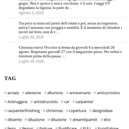
grigio. Non è sporco e non è vecchiaia: è il sole. I raggi UV
degradano la lignina, la parte de…
Agosto 3, 2026
Tra poco si entra nel pieno dell’estate e poi, senza accorgersene,
arriva l’autunno con pioggia e umidità. È il momento di chiudere i
lavori sul ferro, non di r…
Luglio 30, 2026
Chiusura estiva Vivcolor si ferma da giovedì 6 a mercoledì 26
agosto. Riapriamo giovedì 27 con il magazzino pieno. Per ordini e
forniture prima della pausa:…
Luglio 28, 2026
TAG
acciaio
adesione
alluminio
anniversario
anticorrosivo
Antiruggine
antisdrucciolo
car
carpainter
carpainterfinishing
christmas
copertura
designideas
diluente
diluizione
diluzione
dreamitpaintit
etici
ferro
ferrosi
finiture
fluidificare
FULL
FuoriSalone