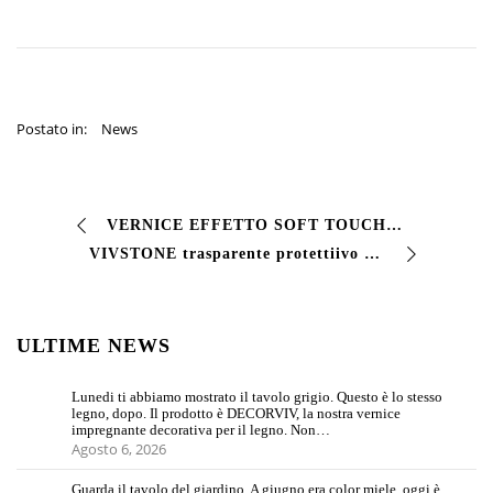
Postato in:
News
VERNICE EFFETTO SOFT TOUCH finitura effetto gomma. Ideale per la verniciatura oggettistica e #packaging. Il #film appare #opaco gommoso e pieno, gradevole al…
VIVSTONE trasparente protettiivo per pietra. Protettivo trasparente #idrorepellente a solvente filmogeno. Protegge e consolida pietre a vista calcestruzzo c…
ULTIME NEWS
Lunedi ti abbiamo mostrato il tavolo grigio. Questo è lo stesso
legno, dopo. Il prodotto è DECORVIV, la nostra vernice
impregnante decorativa per il legno. Non…
Agosto 6, 2026
Guarda il tavolo del giardino. A giugno era color miele, oggi è