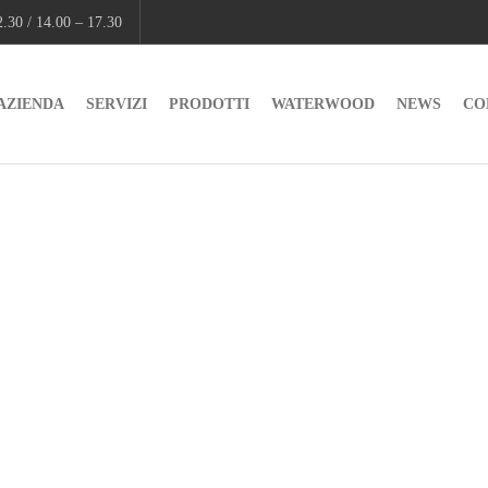
.30 / 14.00 – 17.30
AZIENDA
SERVIZI
PRODOTTI
WATERWOOD
NEWS
CO