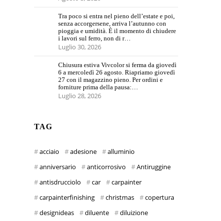
Tra poco si entra nel pieno dell’estate e poi,
senza accorgersene, arriva l’autunno con
pioggia e umidità. È il momento di chiudere
i lavori sul ferro, non di r…
Luglio 30, 2026
Chiusura estiva Vivcolor si ferma da giovedì
6 a mercoledì 26 agosto. Riapriamo giovedì
27 con il magazzino pieno. Per ordini e
forniture prima della pausa:…
Luglio 28, 2026
TAG
acciaio
adesione
alluminio
anniversario
anticorrosivo
Antiruggine
antisdrucciolo
car
carpainter
carpainterfinishing
christmas
copertura
designideas
diluente
diluizione