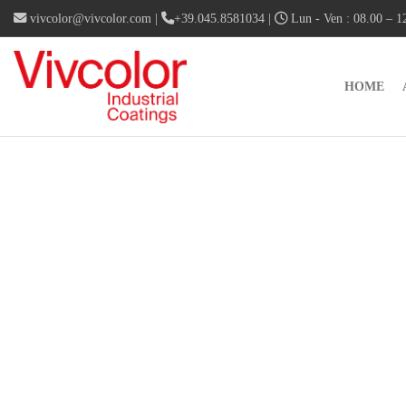
vivcolor@vivcolor.com
|
+39.045.8581034
|
Lun - Ven : 08.00 – 12
HOME