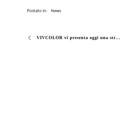
Postato in:
News
VIVCOLOR vi presenta oggi una struttura edile verniciata con l’effetto FERRO CORTEN. Questo trattamento ha la particolarità di offrire svariate possibilità crom…