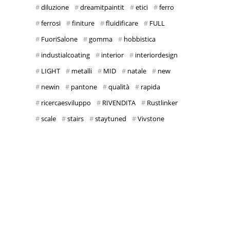
diluzione
dreamitpaintit
etici
ferro
ferrosi
finiture
fluidificare
FULL
FuoriSalone
gomma
hobbistica
industialcoating
interior
interiordesign
LIGHT
metalli
MID
natale
new
newin
pantone
qualità
rapida
ricercaesviluppo
RIVENDITA
Rustlinker
scale
stairs
staytuned
Vivstone