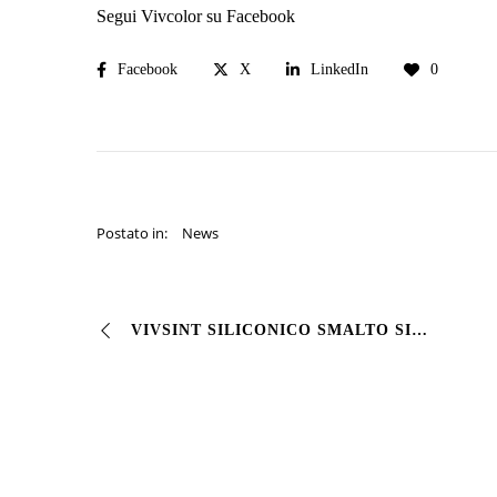
Segui Vivcolor su Facebook
Facebook
X
LinkedIn
0
Postato in:
News
VIVSINT SILICONICO SMALTO SINTETICO PER ESTERNI #Pittura di finitura a base di resine sintetiche-siliconiche. Assicura un’ottima ritenzione del #colore e …