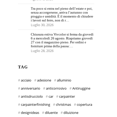
Tra poco si entra nel pieno dell’estate e poi,
senza accorgersene, arriva l’autunno con
pioggia e umidità. È il momento di chiudere
i lavori sul ferro, non di r…
Luglio 30, 2026
Chiusura estiva Vivcolor si ferma da giovedì
6 a mercoledì 26 agosto. Riapriamo giovedì
27 con il magazzino pieno. Per ordini e
forniture prima della pausa:…
Luglio 28, 2026
TAG
acciaio
adesione
alluminio
anniversario
anticorrosivo
Antiruggine
antisdrucciolo
car
carpainter
carpainterfinishing
christmas
copertura
designideas
diluente
diluizione