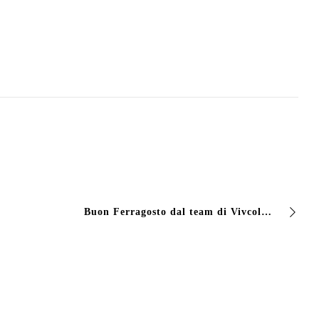
Buon Ferragosto dal team di Vivcolor #vivcolor #industialcoating #vernici #dreamitpaintit