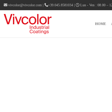
vivcolor@vivcolor.com
|
+39.045.8581034
|
Lun - Ven : 08.00 – 12
HOME