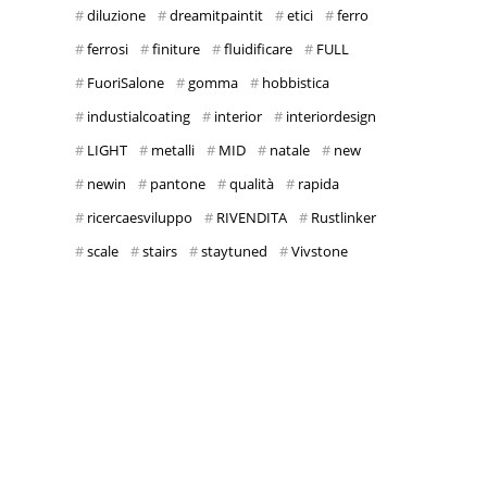
diluzione
dreamitpaintit
etici
ferro
ferrosi
finiture
fluidificare
FULL
FuoriSalone
gomma
hobbistica
industialcoating
interior
interiordesign
LIGHT
metalli
MID
natale
new
newin
pantone
qualità
rapida
ricercaesviluppo
RIVENDITA
Rustlinker
scale
stairs
staytuned
Vivstone