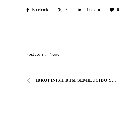
Facebook
X
LinkedIn
0
Postato in:
News
IDROFINISH DTM SEMILUCIDO Smalto all’acqua a base acrilica creato per essere applicato su tutti i tipi #metalli come #ferro, lamiera zincata, #alluminio. Pro…