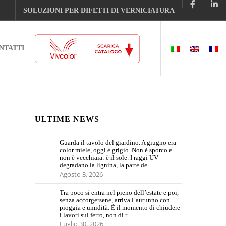
SOLUZIONI PER DIFETTI DI VERNICIATURA
NTATTI
ULTIME NEWS
Guarda il tavolo del giardino. A giugno era
color miele, oggi è grigio. Non è sporco e
non è vecchiaia: è il sole. I raggi UV
degradano la lignina, la parte de…
Agosto 3, 2026
Tra poco si entra nel pieno dell’estate e poi,
senza accorgersene, arriva l’autunno con
pioggia e umidità. È il momento di chiudere
i lavori sul ferro, non di r…
Luglio 30, 2026