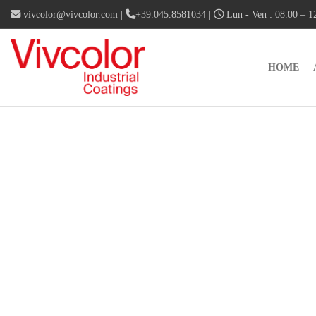
vivcolor@vivcolor.com
|
+39.045.8581034
|
Lun - Ven : 08.00 – 12
HOME