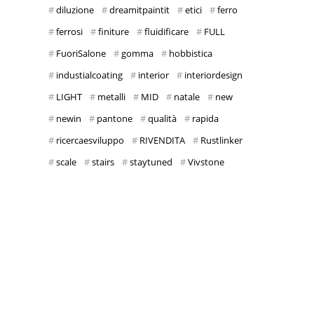
diluzione
dreamitpaintit
etici
ferro
ferrosi
finiture
fluidificare
FULL
FuoriSalone
gomma
hobbistica
industialcoating
interior
interiordesign
LIGHT
metalli
MID
natale
new
newin
pantone
qualità
rapida
ricercaesviluppo
RIVENDITA
Rustlinker
scale
stairs
staytuned
Vivstone