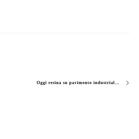
Oggi resina su pavimento industriale presso Area FAP con Vivcolor viv epox .Piazzola sul Brenta Padova con video della villa contarini.