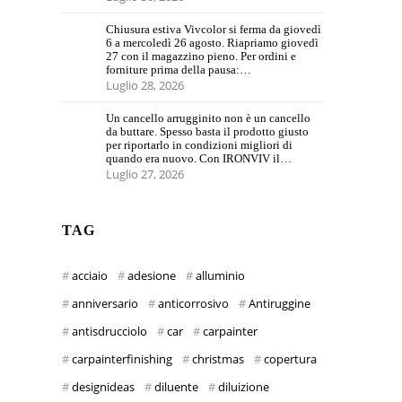
Chiusura estiva Vivcolor si ferma da giovedì
6 a mercoledì 26 agosto. Riapriamo giovedì
27 con il magazzino pieno. Per ordini e
forniture prima della pausa:…
Luglio 28, 2026
Un cancello arrugginito non è un cancello
da buttare. Spesso basta il prodotto giusto
per riportarlo in condizioni migliori di
quando era nuovo. Con IRONVIV il…
Luglio 27, 2026
TAG
acciaio
adesione
alluminio
anniversario
anticorrosivo
Antiruggine
antisdrucciolo
car
carpainter
carpainterfinishing
christmas
copertura
designideas
diluente
diluizione