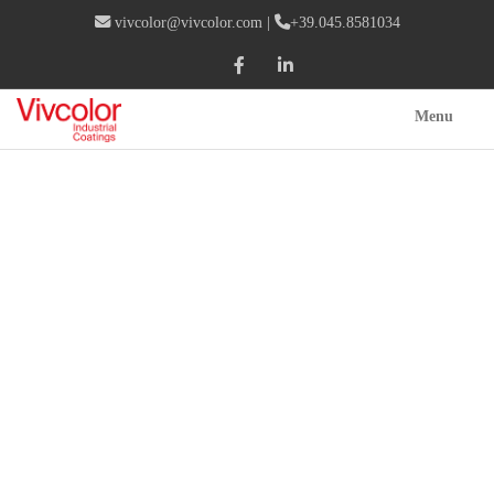
vivcolor@vivcolor.com
|
+39.045.8581034
Menu