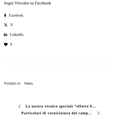
Segui Vivcolor su Facebook
Facebook
X
LinkedIn
0
Postato in:
News
La nostra vernice speciale “effetto bronzo” per oggettistica interna (serie EHG2).
Particolari di verniciatura del campo pratica al Golf Club Folgaria (TN) con nostra BASE ACRILICA colore rosso mattone.