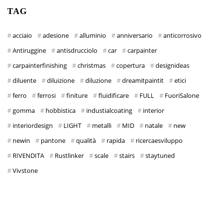
TAG
acciaio
adesione
alluminio
anniversario
anticorrosivo
Antiruggine
antisdrucciolo
car
carpainter
carpainterfinishing
christmas
copertura
designideas
diluente
diluizione
diluzione
dreamitpaintit
etici
ferro
ferrosi
finiture
fluidificare
FULL
FuoriSalone
gomma
hobbistica
industialcoating
interior
interiordesign
LIGHT
metalli
MID
natale
new
newin
pantone
qualità
rapida
ricercaesviluppo
RIVENDITA
Rustlinker
scale
stairs
staytuned
Vivstone