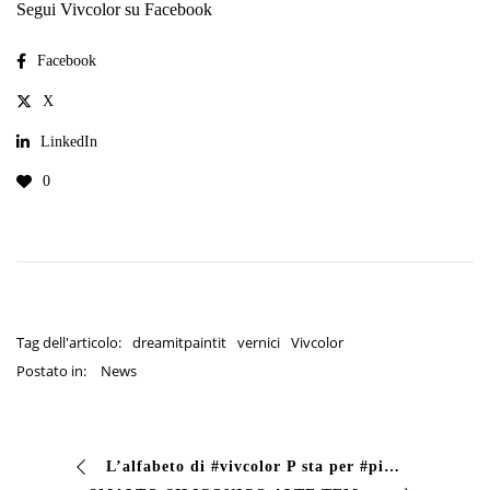
Segui Vivcolor su Facebook
Facebook
X
LinkedIn
0
Tag dell'articolo:
dreamitpaintit
vernici
Vivcolor
Postato in:
News
L’alfabeto di #vivcolor P sta per #pigmenti I pigmenti sono prodotti solidi impiegati in forma di polvere di diverse granulometrie, insolubili nel mezzo ver…