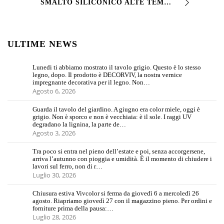
SMALTO SILICONICO ALTE TEMPERATURE NERO vernice siliconica nera max 600°C Pittura siliconica monocomponente dotata di ottima resistenza alle temperature …
ULTIME NEWS
Lunedi ti abbiamo mostrato il tavolo grigio. Questo è lo stesso
legno, dopo. Il prodotto è DECORVIV, la nostra vernice
impregnante decorativa per il legno. Non…
Agosto 6, 2026
Guarda il tavolo del giardino. A giugno era color miele, oggi è
grigio. Non è sporco e non è vecchiaia: è il sole. I raggi UV
degradano la lignina, la parte de…
Agosto 3, 2026
Tra poco si entra nel pieno dell’estate e poi, senza accorgersene,
arriva l’autunno con pioggia e umidità. È il momento di chiudere i
lavori sul ferro, non di r…
Luglio 30, 2026
Chiusura estiva Vivcolor si ferma da giovedì 6 a mercoledì 26
agosto. Riapriamo giovedì 27 con il magazzino pieno. Per ordini e
forniture prima della pausa:…
Luglio 28, 2026