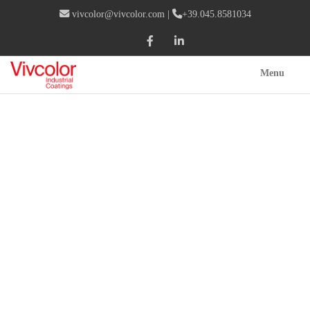
vivcolor@vivcolor.com
|
+39.045.8581034
Menu