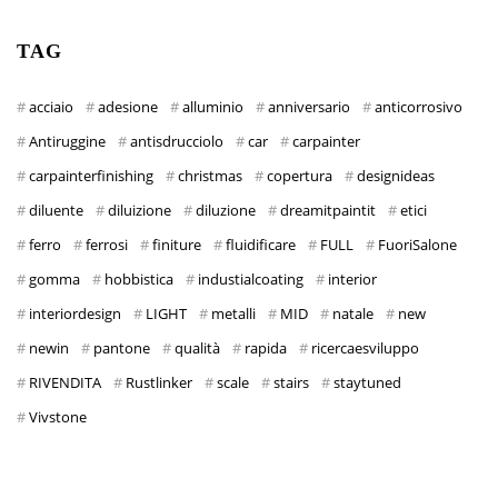
TAG
acciaio
adesione
alluminio
anniversario
anticorrosivo
Antiruggine
antisdrucciolo
car
carpainter
carpainterfinishing
christmas
copertura
designideas
diluente
diluizione
diluzione
dreamitpaintit
etici
ferro
ferrosi
finiture
fluidificare
FULL
FuoriSalone
gomma
hobbistica
industialcoating
interior
interiordesign
LIGHT
metalli
MID
natale
new
newin
pantone
qualità
rapida
ricercaesviluppo
RIVENDITA
Rustlinker
scale
stairs
staytuned
Vivstone