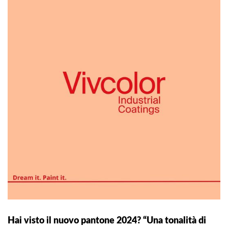
Hai visto il nuovo pantone 2024? “Una tonalità di