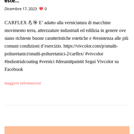
este…
Dicembre 17, 2023
0
CARFLEX 💪🎯 E’ adatto alla verniciatura di macchine
movimento terra, attrezzature industriali ed edilizia in genere ove
siano richieste buone caratteristiche estetiche e #resistenza alle più
comuni condizioni d’esercizio. https://vivcolor.com/p/smalti-
poliuretanici/smalti-poliuretanici-2/carflex/ #vivcolor
#industrialcoating #vernici #dreamitpaintit Segui Vivcolor su
Facebook
maggiori informazioni