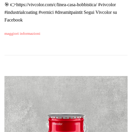
🎯 👉https://vivcolor.com/c/linea-casa-hobbistica/ #vivcolor
#industrialcoating #vernici #dreamitpaintit Segui Vivcolor su
Facebook
maggiori informazioni