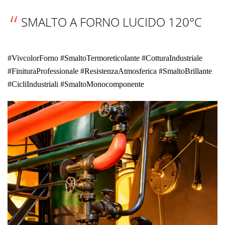
SMALTO A FORNO LUCIDO 120°C
#VivcolorForno #SmaltoTermoreticolante #CotturaIndustriale
#FinituraProfessionale #ResistenzaAtmosferica #SmaltoBrillante
#CicliIndustriali #SmaltoMonocomponente