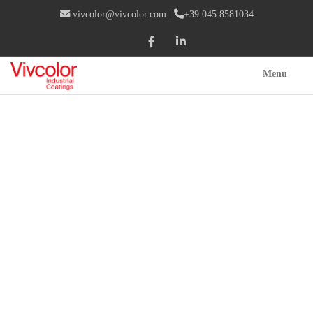
vivcolor@vivcolor.com
|
+39.045.8581034
Menu