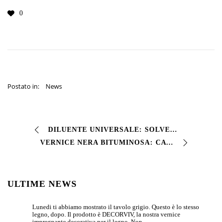
0
Postato in:
News
DILUENTE UNIVERSALE: SOLVENTE POLIVALENTE PER TUTTE LE STAGIONI Questo diluente polivalente rappresenta la soluzione versatile per tutti i prodotti a solvent…
VERNICE NERA BITUMINOSA: CATRAMINA IMPERMEABILIZZANTE VERSATILE Questa catramina impermeabilizzante rappresenta la soluzione economica e versatile per imprimi…
ULTIME NEWS
Lunedi ti abbiamo mostrato il tavolo grigio. Questo è lo stesso
legno, dopo. Il prodotto è DECORVIV, la nostra vernice
impregnante decorativa per il legno. Non…