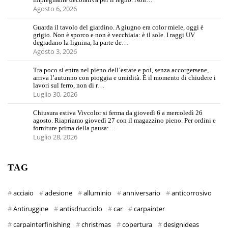
Agosto 6, 2026
Guarda il tavolo del giardino. A giugno era color miele, oggi è
grigio. Non è sporco e non è vecchiaia: è il sole. I raggi UV
degradano la lignina, la parte de…
Agosto 3, 2026
Tra poco si entra nel pieno dell’estate e poi, senza accorgersene,
arriva l’autunno con pioggia e umidità. È il momento di chiudere i
lavori sul ferro, non di r…
Luglio 30, 2026
Chiusura estiva Vivcolor si ferma da giovedì 6 a mercoledì 26
agosto. Riapriamo giovedì 27 con il magazzino pieno. Per ordini e
forniture prima della pausa:…
Luglio 28, 2026
TAG
acciaio
adesione
alluminio
anniversario
anticorrosivo
Antiruggine
antisdrucciolo
car
carpainter
carpainterfinishing
christmas
copertura
designideas