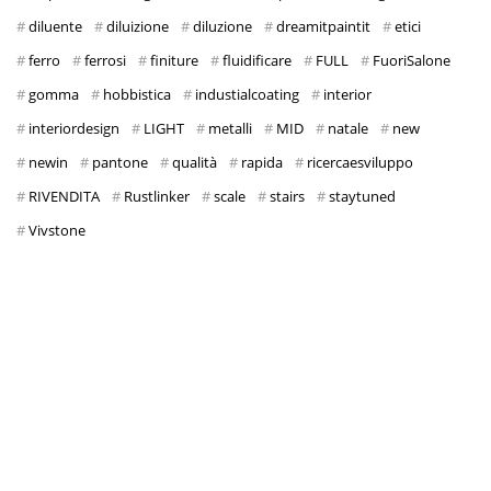
diluente
diluizione
diluzione
dreamitpaintit
etici
ferro
ferrosi
finiture
fluidificare
FULL
FuoriSalone
gomma
hobbistica
industialcoating
interior
interiordesign
LIGHT
metalli
MID
natale
new
newin
pantone
qualità
rapida
ricercaesviluppo
RIVENDITA
Rustlinker
scale
stairs
staytuned
Vivstone