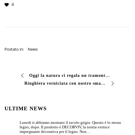
0
Postato in:
News
Oggi la natura ci regala un tramonto spettacolare.
Ringhiera verniciata con nostro smalto acrilico bicomponente ACRIVIV 70.00 LUCIDO cod. 2AG1. Sul nostro sito www.vivcolor.com trovate tutte le informazioni e l…
ULTIME NEWS
Lunedi ti abbiamo mostrato il tavolo grigio. Questo è lo stesso
legno, dopo. Il prodotto è DECORVIV, la nostra vernice
impregnante decorativa per il legno. Non…