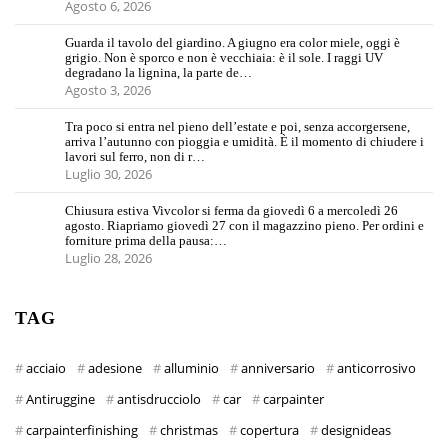
Agosto 6, 2026
Guarda il tavolo del giardino. A giugno era color miele, oggi è
grigio. Non è sporco e non è vecchiaia: è il sole. I raggi UV
degradano la lignina, la parte de…
Agosto 3, 2026
Tra poco si entra nel pieno dell’estate e poi, senza accorgersene,
arriva l’autunno con pioggia e umidità. È il momento di chiudere i
lavori sul ferro, non di r…
Luglio 30, 2026
Chiusura estiva Vivcolor si ferma da giovedì 6 a mercoledì 26
agosto. Riapriamo giovedì 27 con il magazzino pieno. Per ordini e
forniture prima della pausa:…
Luglio 28, 2026
TAG
acciaio
adesione
alluminio
anniversario
anticorrosivo
Antiruggine
antisdrucciolo
car
carpainter
carpainterfinishing
christmas
copertura
designideas