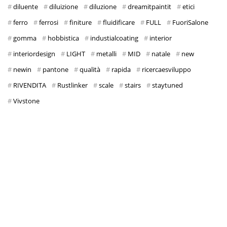
diluente
diluizione
diluzione
dreamitpaintit
etici
ferro
ferrosi
finiture
fluidificare
FULL
FuoriSalone
gomma
hobbistica
industialcoating
interior
interiordesign
LIGHT
metalli
MID
natale
new
newin
pantone
qualità
rapida
ricercaesviluppo
RIVENDITA
Rustlinker
scale
stairs
staytuned
Vivstone