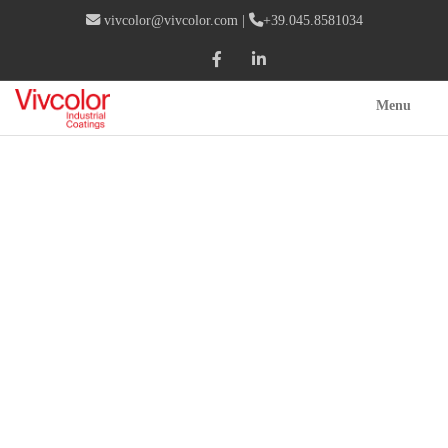
vivcolor@vivcolor.com
|
+39.045.8581034
Menu