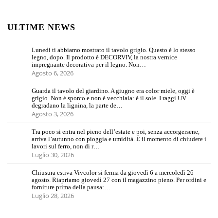
ULTIME NEWS
Lunedi ti abbiamo mostrato il tavolo grigio. Questo è lo stesso
legno, dopo. Il prodotto è DECORVIV, la nostra vernice
impregnante decorativa per il legno. Non…
Agosto 6, 2026
Guarda il tavolo del giardino. A giugno era color miele, oggi è
grigio. Non è sporco e non è vecchiaia: è il sole. I raggi UV
degradano la lignina, la parte de…
Agosto 3, 2026
Tra poco si entra nel pieno dell’estate e poi, senza accorgersene,
arriva l’autunno con pioggia e umidità. È il momento di chiudere i
lavori sul ferro, non di r…
Luglio 30, 2026
Chiusura estiva Vivcolor si ferma da giovedì 6 a mercoledì 26
agosto. Riapriamo giovedì 27 con il magazzino pieno. Per ordini e
forniture prima della pausa:…
Luglio 28, 2026