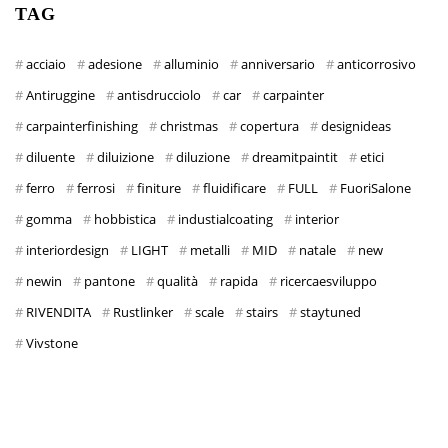
TAG
acciaio
adesione
alluminio
anniversario
anticorrosivo
Antiruggine
antisdrucciolo
car
carpainter
carpainterfinishing
christmas
copertura
designideas
diluente
diluizione
diluzione
dreamitpaintit
etici
ferro
ferrosi
finiture
fluidificare
FULL
FuoriSalone
gomma
hobbistica
industialcoating
interior
interiordesign
LIGHT
metalli
MID
natale
new
newin
pantone
qualità
rapida
ricercaesviluppo
RIVENDITA
Rustlinker
scale
stairs
staytuned
Vivstone