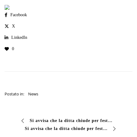
Facebook
X
LinkedIn
0
Postato in:
News
Si avvisa che la ditta chiude per festività …
Si avvisa che la ditta chiude per festività natalizie dal 27 Dicembre 2017 al 05 Gennaio 2018 compreso. Cogliamo l’occasione per augurarvi buone feste.