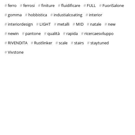
ferro
ferrosi
finiture
fluidificare
FULL
FuoriSalone
gomma
hobbistica
industialcoating
interior
interiordesign
LIGHT
metalli
MID
natale
new
newin
pantone
qualità
rapida
ricercaesviluppo
RIVENDITA
Rustlinker
scale
stairs
staytuned
Vivstone