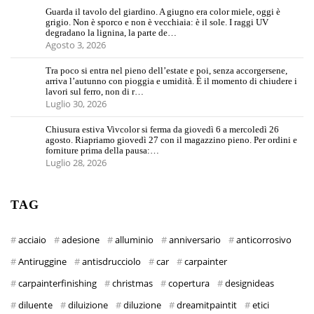
Guarda il tavolo del giardino. A giugno era color miele, oggi è
grigio. Non è sporco e non è vecchiaia: è il sole. I raggi UV
degradano la lignina, la parte de…
Agosto 3, 2026
Tra poco si entra nel pieno dell’estate e poi, senza accorgersene,
arriva l’autunno con pioggia e umidità. È il momento di chiudere i
lavori sul ferro, non di r…
Luglio 30, 2026
Chiusura estiva Vivcolor si ferma da giovedì 6 a mercoledì 26
agosto. Riapriamo giovedì 27 con il magazzino pieno. Per ordini e
forniture prima della pausa:…
Luglio 28, 2026
TAG
acciaio
adesione
alluminio
anniversario
anticorrosivo
Antiruggine
antisdrucciolo
car
carpainter
carpainterfinishing
christmas
copertura
designideas
diluente
diluizione
diluzione
dreamitpaintit
etici