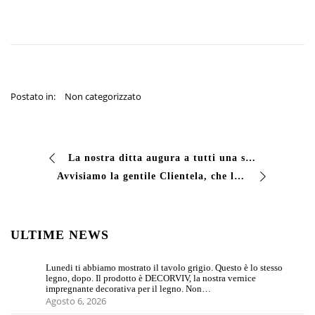
Postato in:
Non categorizzato
La nostra ditta augura a tutti una serena Santa Pasqua
Avvisiamo la gentile Clientela, che la nostra ditta sarà chiusa per il ponte del 25 Aprile (chiusura 25-28 Aprile). Buona Festa della Liberazione a tutti.
ULTIME NEWS
Lunedi ti abbiamo mostrato il tavolo grigio. Questo è lo stesso
legno, dopo. Il prodotto è DECORVIV, la nostra vernice
impregnante decorativa per il legno. Non…
Agosto 6, 2026