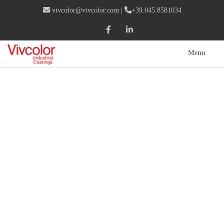
vivcolor@vivcolor.com
|
+39.045.8581034
Menu