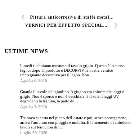
Pittura anticorrosiva di staffe metalliche con …
VERNICI PER EFFETTO SPECIALE, serie EHG2, …
ULTIME NEWS
Lunedi ti abbiamo mostrato il tavolo grigio. Questo è lo stesso
legno, dopo. Il prodotto è DECORVIV, la nostra vernice
impregnante decorativa per il legno. Non…
Agosto 6, 2026
Guarda il tavolo del giardino. A giugno era color miele, oggi è
grigio. Non è sporco e non è vecchiaia: è il sole. I raggi UV
degradano la lignina, la parte de…
Agosto 3, 2026
Tra poco si entra nel pieno dell’estate e poi, senza accorgersene,
arriva l’autunno con pioggia e umidità. È il momento di chiudere i
lavori sul ferro, non di r…
Luglio 30, 2026