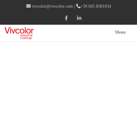
vivcolor@vivcolor.com
|
+39.045.8581034
Menu