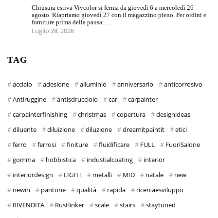
Chiusura estiva Vivcolor si ferma da giovedì 6 a mercoledì 26
agosto. Riapriamo giovedì 27 con il magazzino pieno. Per ordini e
forniture prima della pausa:…
Luglio 28, 2026
TAG
acciaio
adesione
alluminio
anniversario
anticorrosivo
Antiruggine
antisdrucciolo
car
carpainter
carpainterfinishing
christmas
copertura
designideas
diluente
diluizione
diluzione
dreamitpaintit
etici
ferro
ferrosi
finiture
fluidificare
FULL
FuoriSalone
gomma
hobbistica
industialcoating
interior
interiordesign
LIGHT
metalli
MID
natale
new
newin
pantone
qualità
rapida
ricercaesviluppo
RIVENDITA
Rustlinker
scale
stairs
staytuned