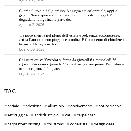
Guarda il tavolo del giardino. A giugno era color miele, oggi è
grigio. Non è sporco e non è vecchiaia: è il sole. I raggi UV
degradano la lignina, la parte de…
Agosto 3, 2026
Tra poco si entra nel pieno dell’estate e poi, senza accorgersene,
arriva l’autunno con pioggia e umidità. È il momento di chiudere i
lavori sul ferro, non di r…
Luglio 30, 2026
Chiusura estiva Vivcolor si ferma da giovedì 6 a mercoledì 26
agosto. Riapriamo giovedì 27 con il magazzino pieno. Per ordini e
forniture prima della pausa:…
Luglio 28, 2026
TAG
acciaio
adesione
alluminio
anniversario
anticorrosivo
Antiruggine
antisdrucciolo
car
carpainter
carpainterfinishing
christmas
copertura
designideas