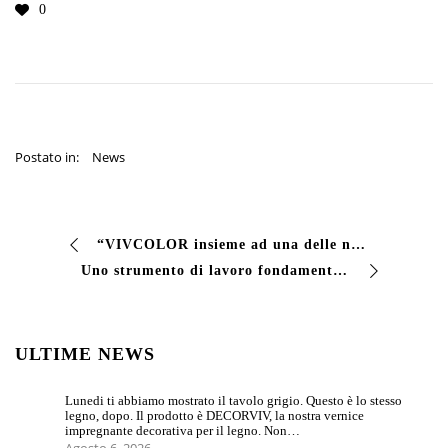
0
Postato in:
News
“VIVCOLOR insieme ad una delle nostre verniciature partner, ha realizzato la verniciatura di una struttura antisismica in ferro e acciaio nel comune di Cividate…
Uno strumento di lavoro fondamentale per ogni colorificio: la cartella #RAL! Affidati a un produttore serio e professionale: Vivcolor è il partner ideale p…
ULTIME NEWS
Lunedi ti abbiamo mostrato il tavolo grigio. Questo è lo stesso
legno, dopo. Il prodotto è DECORVIV, la nostra vernice
impregnante decorativa per il legno. Non…
Agosto 6, 2026