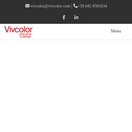
vivcolor@vivcolor.com
|
+39.045.8581034
Menu