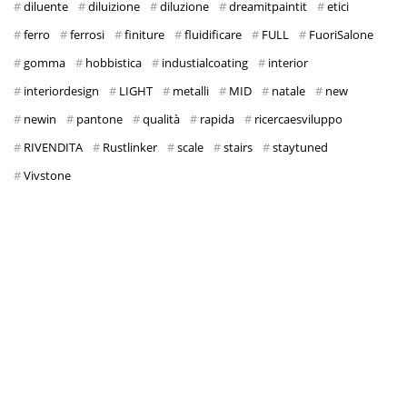
diluente
diluizione
diluzione
dreamitpaintit
etici
ferro
ferrosi
finiture
fluidificare
FULL
FuoriSalone
gomma
hobbistica
industialcoating
interior
interiordesign
LIGHT
metalli
MID
natale
new
newin
pantone
qualità
rapida
ricercaesviluppo
RIVENDITA
Rustlinker
scale
stairs
staytuned
Vivstone