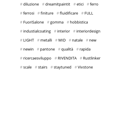
diluzione
dreamitpaintit
etici
ferro
ferrosi
finiture
fluidificare
FULL
FuoriSalone
gomma
hobbistica
industialcoating
interior
interiordesign
LIGHT
metalli
MID
natale
new
newin
pantone
qualità
rapida
ricercaesviluppo
RIVENDITA
Rustlinker
scale
stairs
staytuned
Vivstone