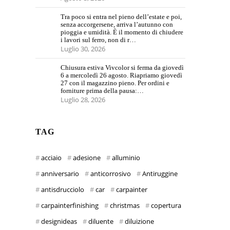
Tra poco si entra nel pieno dell’estate e poi,
senza accorgersene, arriva l’autunno con
pioggia e umidità. È il momento di chiudere
i lavori sul ferro, non di r…
Luglio 30, 2026
Chiusura estiva Vivcolor si ferma da giovedì
6 a mercoledì 26 agosto. Riapriamo giovedì
27 con il magazzino pieno. Per ordini e
forniture prima della pausa:…
Luglio 28, 2026
TAG
acciaio
adesione
alluminio
anniversario
anticorrosivo
Antiruggine
antisdrucciolo
car
carpainter
carpainterfinishing
christmas
copertura
designideas
diluente
diluizione