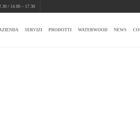
.30 / 14.00 – 17.30
AZIENDA
SERVIZI
PRODOTTI
WATERWOOD
NEWS
CO