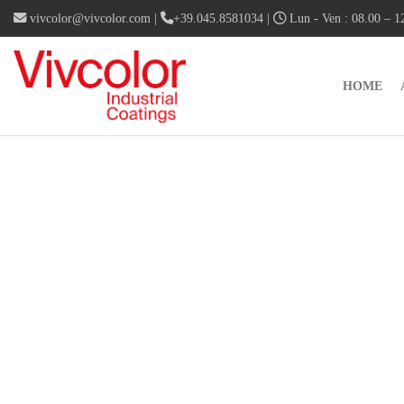
vivcolor@vivcolor.com
|
+39.045.8581034
|
Lun - Ven : 08.00 – 12
HOME