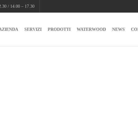
.30 / 14.00 – 17.30
AZIENDA
SERVIZI
PRODOTTI
WATERWOOD
NEWS
CO