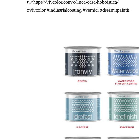
👉https://vivcolor.com/c/linea-casa-hobbistica/
#vivcolor #industrialcoating #vernici #dreamitpaintit