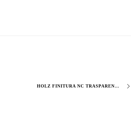
HOLZ FINITURA NC TRASPARENTE #Vernici monocomponenti di finitura per #legno ad uso interno ed esterno lucida e opaca. Proteggono impermeabilizzando e decorano …