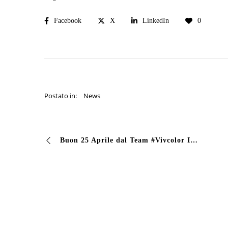
Facebook
X
LinkedIn
0
Postato in:
News
Buon 25 Aprile dal Team #Vivcolor Informiamo che l’azienda sarà chiusa dal 25 al 28 Aprile, torneremo operativi il 29 Aprile #vivcolor #industrialcoating #ve…