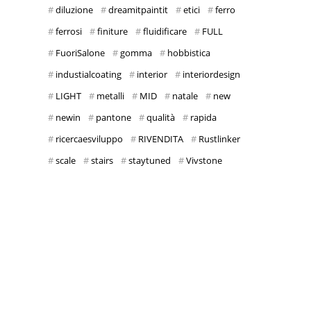
diluzione
dreamitpaintit
etici
ferro
ferrosi
finiture
fluidificare
FULL
FuoriSalone
gomma
hobbistica
industialcoating
interior
interiordesign
LIGHT
metalli
MID
natale
new
newin
pantone
qualità
rapida
ricercaesviluppo
RIVENDITA
Rustlinker
scale
stairs
staytuned
Vivstone