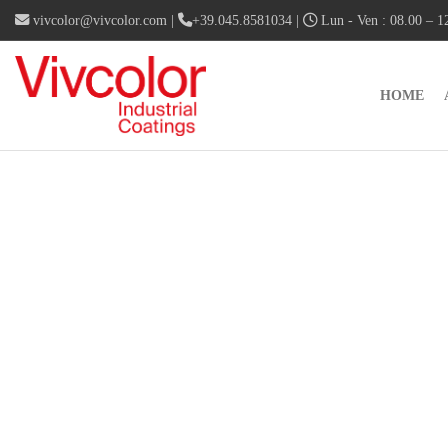
vivcolor@vivcolor.com
|
+39.045.8581034
|
Lun - Ven : 08.00 – 12
HOME