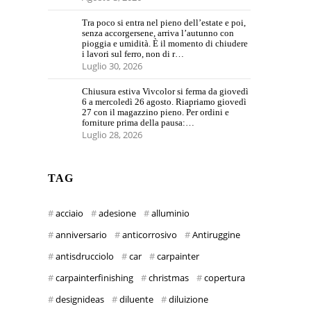
Tra poco si entra nel pieno dell’estate e poi,
senza accorgersene, arriva l’autunno con
pioggia e umidità. È il momento di chiudere
i lavori sul ferro, non di r…
Luglio 30, 2026
Chiusura estiva Vivcolor si ferma da giovedì
6 a mercoledì 26 agosto. Riapriamo giovedì
27 con il magazzino pieno. Per ordini e
forniture prima della pausa:…
Luglio 28, 2026
TAG
acciaio
adesione
alluminio
anniversario
anticorrosivo
Antiruggine
antisdrucciolo
car
carpainter
carpainterfinishing
christmas
copertura
designideas
diluente
diluizione