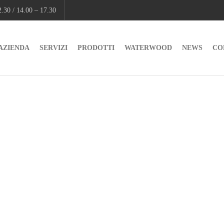
.30 / 14.00 – 17.30
AZIENDA
SERVIZI
PRODOTTI
WATERWOOD
NEWS
CO