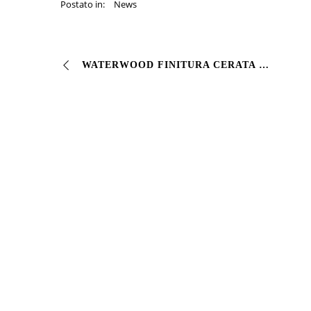
Postato in:
News
WATERWOOD FINITURA CERATA finitura cerata all’acqua per legno Finitura trasparente cerata indicata per la protezione di manufatti in legno esposti ad agenti…