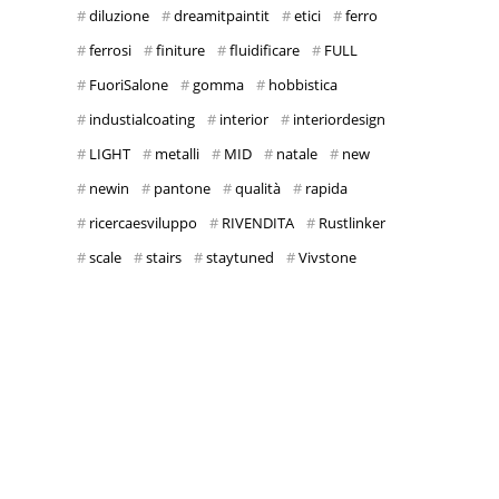
diluzione
dreamitpaintit
etici
ferro
ferrosi
finiture
fluidificare
FULL
FuoriSalone
gomma
hobbistica
industialcoating
interior
interiordesign
LIGHT
metalli
MID
natale
new
newin
pantone
qualità
rapida
ricercaesviluppo
RIVENDITA
Rustlinker
scale
stairs
staytuned
Vivstone