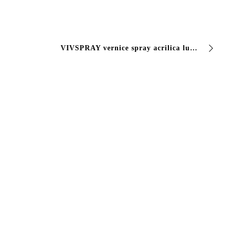
VIVSPRAY vernice spray acrilica lucida e opaca Vernice Acrilica monocomponente con buone caratteristiche di resistenza agli agenti atmosferici, buona adesione…