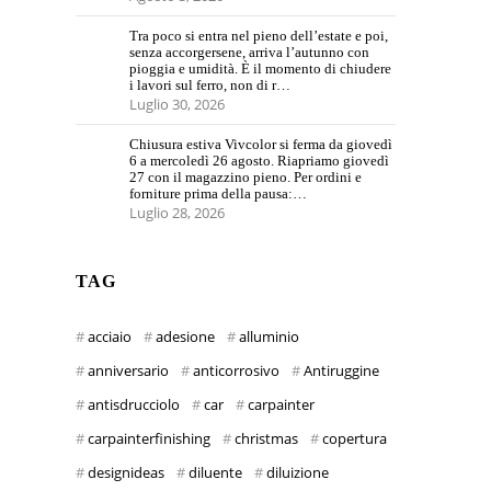
Tra poco si entra nel pieno dell’estate e poi,
senza accorgersene, arriva l’autunno con
pioggia e umidità. È il momento di chiudere
i lavori sul ferro, non di r…
Luglio 30, 2026
Chiusura estiva Vivcolor si ferma da giovedì
6 a mercoledì 26 agosto. Riapriamo giovedì
27 con il magazzino pieno. Per ordini e
forniture prima della pausa:…
Luglio 28, 2026
TAG
acciaio
adesione
alluminio
anniversario
anticorrosivo
Antiruggine
antisdrucciolo
car
carpainter
carpainterfinishing
christmas
copertura
designideas
diluente
diluizione