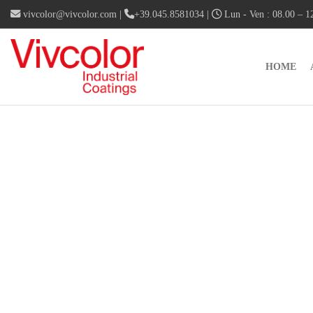
vivcolor@vivcolor.com
|
+39.045.8581034
|
Lun - Ven : 08.00 – 12
HOME