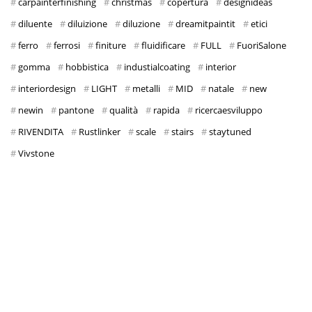
carpainterfinishing
christmas
copertura
designideas
diluente
diluizione
diluzione
dreamitpaintit
etici
ferro
ferrosi
finiture
fluidificare
FULL
FuoriSalone
gomma
hobbistica
industialcoating
interior
interiordesign
LIGHT
metalli
MID
natale
new
newin
pantone
qualità
rapida
ricercaesviluppo
RIVENDITA
Rustlinker
scale
stairs
staytuned
Vivstone