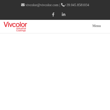
vivcolor@vivcolor.com
|
+39.045.8581034
Menu