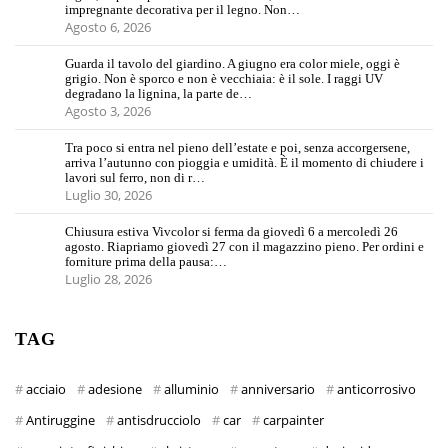
impregnante decorativa per il legno. Non…
Agosto 6, 2026
Guarda il tavolo del giardino. A giugno era color miele, oggi è
grigio. Non è sporco e non è vecchiaia: è il sole. I raggi UV
degradano la lignina, la parte de…
Agosto 3, 2026
Tra poco si entra nel pieno dell’estate e poi, senza accorgersene,
arriva l’autunno con pioggia e umidità. È il momento di chiudere i
lavori sul ferro, non di r…
Luglio 30, 2026
Chiusura estiva Vivcolor si ferma da giovedì 6 a mercoledì 26
agosto. Riapriamo giovedì 27 con il magazzino pieno. Per ordini e
forniture prima della pausa:…
Luglio 28, 2026
TAG
acciaio
adesione
alluminio
anniversario
anticorrosivo
Antiruggine
antisdrucciolo
car
carpainter