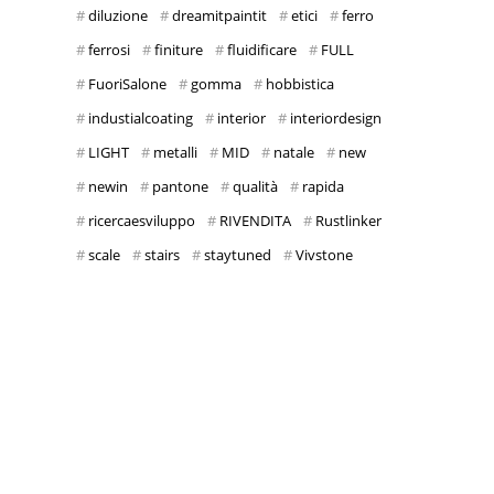
diluzione
dreamitpaintit
etici
ferro
ferrosi
finiture
fluidificare
FULL
FuoriSalone
gomma
hobbistica
industialcoating
interior
interiordesign
LIGHT
metalli
MID
natale
new
newin
pantone
qualità
rapida
ricercaesviluppo
RIVENDITA
Rustlinker
scale
stairs
staytuned
Vivstone