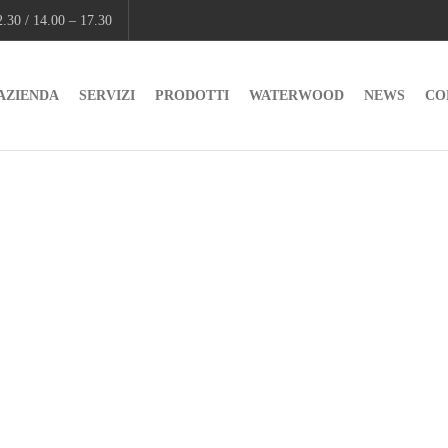
.30 / 14.00 – 17.30
AZIENDA
SERVIZI
PRODOTTI
WATERWOOD
NEWS
CO