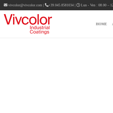
vivcolor@vivcolor.com
|
+39.045.8581034
|
Lun - Ven : 08.00 – 12
HOME