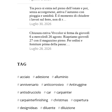
Tra poco si entra nel pieno dell’estate e poi,
senza accorgersene, arriva l’autunno con
pioggia e umidità. È il momento di chiudere
i lavori sul ferro, non di r…
Luglio 30, 2026
Chiusura estiva Vivcolor si ferma da giovedì
6 a mercoledì 26 agosto. Riapriamo giovedì
27 con il magazzino pieno. Per ordini e
forniture prima della pausa:…
Luglio 28, 2026
TAG
acciaio
adesione
alluminio
anniversario
anticorrosivo
Antiruggine
antisdrucciolo
car
carpainter
carpainterfinishing
christmas
copertura
designideas
diluente
diluizione