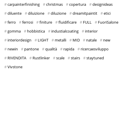
carpainterfinishing
christmas
copertura
designideas
diluente
diluizione
diluzione
dreamitpaintit
etici
ferro
ferrosi
finiture
fluidificare
FULL
FuoriSalone
gomma
hobbistica
industialcoating
interior
interiordesign
LIGHT
metalli
MID
natale
new
newin
pantone
qualità
rapida
ricercaesviluppo
RIVENDITA
Rustlinker
scale
stairs
staytuned
Vivstone