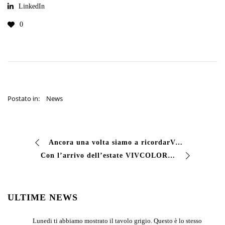
LinkedIn
0
Postato in:
News
Ancora una volta siamo a ricordarVi che VIVCOLOR, nonostante le difficoltà di questi ultimi mesi, è aperta ed operativa.
Con l’arrivo dell’estate VIVCOLOR propone soluzioni per la verniciatura e manutenzione delle vostre piscine.
ULTIME NEWS
Lunedi ti abbiamo mostrato il tavolo grigio. Questo è lo stesso