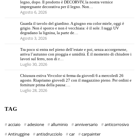
legno, dopo. Il prodotto è DECORVIV, la nostra vernice
impregnante decorativa per il legno. Non…
Agosto 6, 2026
Guarda il tavolo del giardino. A giugno era color miele, oggi è
grigio. Non è sporco e non è vecchiaia: è il sole. I raggi UV
degradano la lignina, la parte de…
Agosto 3, 2026
Tra poco si entra nel pieno dell’estate e poi, senza accorgersene,
arriva l’autunno con pioggia e umidità. È il momento di chiudere i
lavori sul ferro, non di r…
Luglio 30, 2026
Chiusura estiva Vivcolor si ferma da giovedì 6 a mercoledì 26
agosto. Riapriamo giovedì 27 con il magazzino pieno. Per ordini e
forniture prima della pausa:…
Luglio 28, 2026
TAG
acciaio
adesione
alluminio
anniversario
anticorrosivo
Antiruggine
antisdrucciolo
car
carpainter