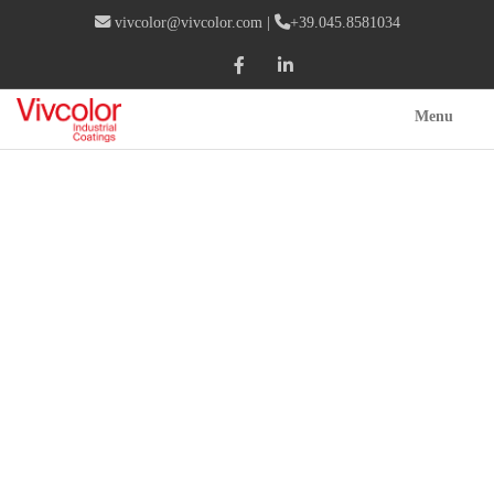
vivcolor@vivcolor.com
|
+39.045.8581034
Menu