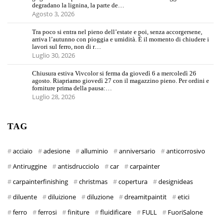
degradano la lignina, la parte de…
Agosto 3, 2026
Tra poco si entra nel pieno dell’estate e poi, senza accorgersene,
arriva l’autunno con pioggia e umidità. È il momento di chiudere i
lavori sul ferro, non di r…
Luglio 30, 2026
Chiusura estiva Vivcolor si ferma da giovedì 6 a mercoledì 26
agosto. Riapriamo giovedì 27 con il magazzino pieno. Per ordini e
forniture prima della pausa:…
Luglio 28, 2026
TAG
acciaio
adesione
alluminio
anniversario
anticorrosivo
Antiruggine
antisdrucciolo
car
carpainter
carpainterfinishing
christmas
copertura
designideas
diluente
diluizione
diluzione
dreamitpaintit
etici
ferro
ferrosi
finiture
fluidificare
FULL
FuoriSalone