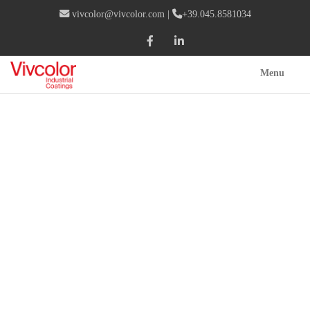
vivcolor@vivcolor.com
|
+39.045.8581034
Menu