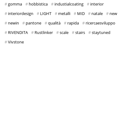
gomma
hobbistica
industialcoating
interior
interiordesign
LIGHT
metalli
MID
natale
new
newin
pantone
qualità
rapida
ricercaesviluppo
RIVENDITA
Rustlinker
scale
stairs
staytuned
Vivstone