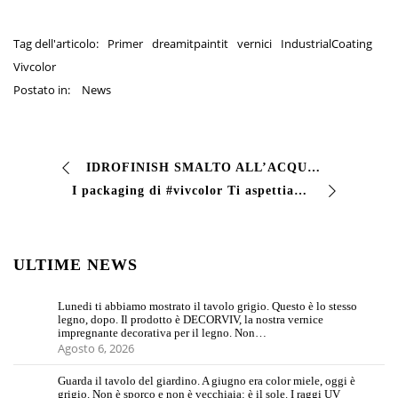
Tag dell'articolo:
Primer
dreamitpaintit
vernici
IndustrialCoating
Vivcolor
Postato in:
News
IDROFINISH SMALTO ALL’ACQUA PER #FERRO E #LEGNO #Smalto acrilico pregiato monocomponente in base acqua essicante ad aria. Il prodotto caratterizzato da una n…
I packaging di #vivcolor Ti aspettiamo sul nostro sito #vernici #vivcolor #industrialcoating #dreamitpaintit
ULTIME NEWS
Lunedi ti abbiamo mostrato il tavolo grigio. Questo è lo stesso
legno, dopo. Il prodotto è DECORVIV, la nostra vernice
impregnante decorativa per il legno. Non…
Agosto 6, 2026
Guarda il tavolo del giardino. A giugno era color miele, oggi è
grigio. Non è sporco e non è vecchiaia: è il sole. I raggi UV