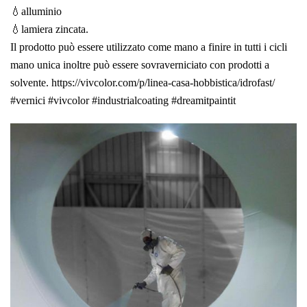
💧alluminio
💧lamiera zincata.
Il prodotto può essere utilizzato come mano a finire in tutti i cicli
mano unica inoltre può essere sovraverniciato con prodotti a
solvente.
https://vivcolor.com/p/linea-casa-hobbistica/idrofast/
#vernici
#vivcolor
#industrialcoating
#dreamitpaintit