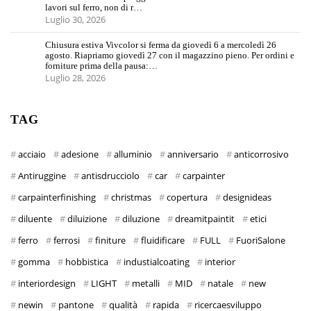
lavori sul ferro, non di r…
Luglio 30, 2026
Chiusura estiva Vivcolor si ferma da giovedì 6 a mercoledì 26
agosto. Riapriamo giovedì 27 con il magazzino pieno. Per ordini e
forniture prima della pausa:…
Luglio 28, 2026
TAG
acciaio
adesione
alluminio
anniversario
anticorrosivo
Antiruggine
antisdrucciolo
car
carpainter
carpainterfinishing
christmas
copertura
designideas
diluente
diluizione
diluzione
dreamitpaintit
etici
ferro
ferrosi
finiture
fluidificare
FULL
FuoriSalone
gomma
hobbistica
industialcoating
interior
interiordesign
LIGHT
metalli
MID
natale
new
newin
pantone
qualità
rapida
ricercaesviluppo