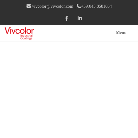
vivcolor@vivcolor.com
|
+39.045.8581034
Menu