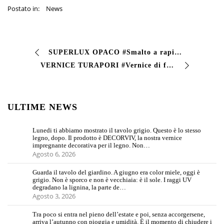
Postato in:
News
SUPERLUX OPACO #Smalto a rapida essiccazione #opaco dotata di buona resistenza alla goccia, buona ritenzione del colore nel tempo. E’ adatto alla verniciatu…
VERNICE TURAPORI #Vernice di fondo per il #legno. È in grado di uniformare l’assorbimento del supporto da sovraverniciare con finiture sintetiche o nitro-sint…
ULTIME NEWS
Lunedi ti abbiamo mostrato il tavolo grigio. Questo è lo stesso
legno, dopo. Il prodotto è DECORVIV, la nostra vernice
impregnante decorativa per il legno. Non…
Agosto 6, 2026
Guarda il tavolo del giardino. A giugno era color miele, oggi è
grigio. Non è sporco e non è vecchiaia: è il sole. I raggi UV
degradano la lignina, la parte de…
Agosto 3, 2026
Tra poco si entra nel pieno dell’estate e poi, senza accorgersene,
arriva l’autunno con pioggia e umidità. È il momento di chiudere i