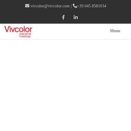
vivcolor@vivcolor.com
|
+39.045.8581034
Menu