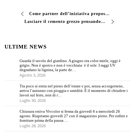
Come partner dell’iniziativa proposta da WelfareCare dedicata alla prevenzione del tumore al seno, siamo orgogliosi di condividere con voi la data ufficiale del…
Lasciare il cemento grezzo pensando che “tanto regge”. Il cemento è poroso. Assorbe acqua, si macchia, si sgretola con i cicli di gelo e disgelo. Un pavimento …
ULTIME NEWS
Guarda il tavolo del giardino. A giugno era color miele, oggi è
grigio. Non è sporco e non è vecchiaia: è il sole. I raggi UV
degradano la lignina, la parte de…
Agosto 3, 2026
Tra poco si entra nel pieno dell’estate e poi, senza accorgersene,
arriva l’autunno con pioggia e umidità. È il momento di chiudere i
lavori sul ferro, non di r…
Luglio 30, 2026
Chiusura estiva Vivcolor si ferma da giovedì 6 a mercoledì 26
agosto. Riapriamo giovedì 27 con il magazzino pieno. Per ordini e
forniture prima della pausa:…
Luglio 28, 2026