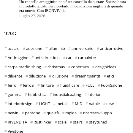
Un cancello arrugginito non è un cancello da buttare. Spesso basta
il prodotto giusto per riportarlo in condizioni migliori di quando
era nuovo. Con IRONVIV il…
Luglio 27, 2026
TAG
acciaio
adesione
alluminio
anniversario
anticorrosivo
Antiruggine
antisdrucciolo
car
carpainter
carpainterfinishing
christmas
copertura
designideas
diluente
diluizione
diluzione
dreamitpaintit
etici
ferro
ferrosi
finiture
fluidificare
FULL
FuoriSalone
gomma
hobbistica
industialcoating
interior
interiordesign
LIGHT
metalli
MID
natale
new
newin
pantone
qualità
rapida
ricercaesviluppo
RIVENDITA
Rustlinker
scale
stairs
staytuned
Vivstone