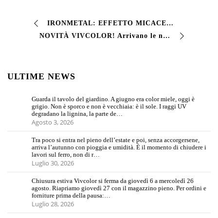
IRONMETAL: EFFETTO MICACEO E PROTEZIONE RAPIDA Cerchi uno smalto micaceo che coniughi estetica e protezione? IRONMETAL offre un’efficace barriera anticorrosi…
NOVITÀ VIVCOLOR! Arrivano le nuove latte del nostro sistema tintometrico Vivmix System #Vivcolor #VivmixSystem #SistemaTintometrico #Vernici #Professionale …
ULTIME NEWS
Guarda il tavolo del giardino. A giugno era color miele, oggi è
grigio. Non è sporco e non è vecchiaia: è il sole. I raggi UV
degradano la lignina, la parte de…
Agosto 3, 2026
Tra poco si entra nel pieno dell’estate e poi, senza accorgersene,
arriva l’autunno con pioggia e umidità. È il momento di chiudere i
lavori sul ferro, non di r…
Luglio 30, 2026
Chiusura estiva Vivcolor si ferma da giovedì 6 a mercoledì 26
agosto. Riapriamo giovedì 27 con il magazzino pieno. Per ordini e
forniture prima della pausa:…
Luglio 28, 2026