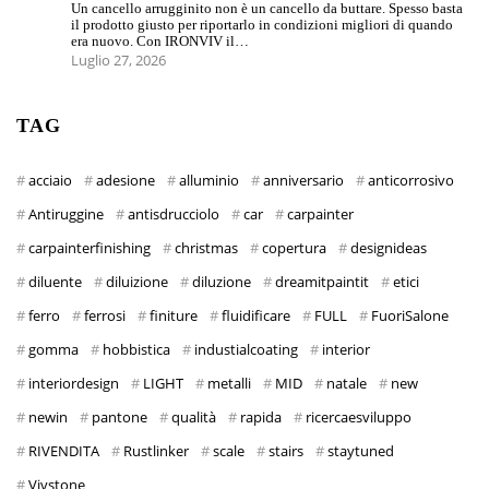
Un cancello arrugginito non è un cancello da buttare. Spesso basta
il prodotto giusto per riportarlo in condizioni migliori di quando
era nuovo. Con IRONVIV il…
Luglio 27, 2026
TAG
acciaio
adesione
alluminio
anniversario
anticorrosivo
Antiruggine
antisdrucciolo
car
carpainter
carpainterfinishing
christmas
copertura
designideas
diluente
diluizione
diluzione
dreamitpaintit
etici
ferro
ferrosi
finiture
fluidificare
FULL
FuoriSalone
gomma
hobbistica
industialcoating
interior
interiordesign
LIGHT
metalli
MID
natale
new
newin
pantone
qualità
rapida
ricercaesviluppo
RIVENDITA
Rustlinker
scale
stairs
staytuned
Vivstone