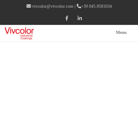
vivcolor@vivcolor.com
|
+39.045.8581034
Menu