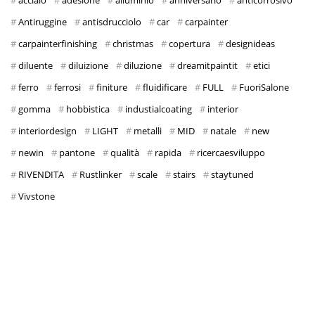
acciaio
adesione
alluminio
anniversario
anticorrosivo
Antiruggine
antisdrucciolo
car
carpainter
carpainterfinishing
christmas
copertura
designideas
diluente
diluizione
diluzione
dreamitpaintit
etici
ferro
ferrosi
finiture
fluidificare
FULL
FuoriSalone
gomma
hobbistica
industialcoating
interior
interiordesign
LIGHT
metalli
MID
natale
new
newin
pantone
qualità
rapida
ricercaesviluppo
RIVENDITA
Rustlinker
scale
stairs
staytuned
Vivstone