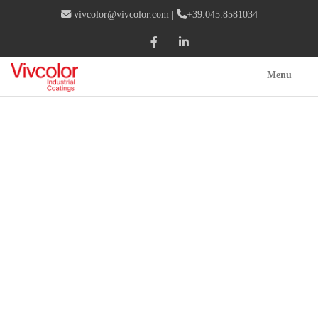
vivcolor@vivcolor.com
|
+39.045.8581034
Menu