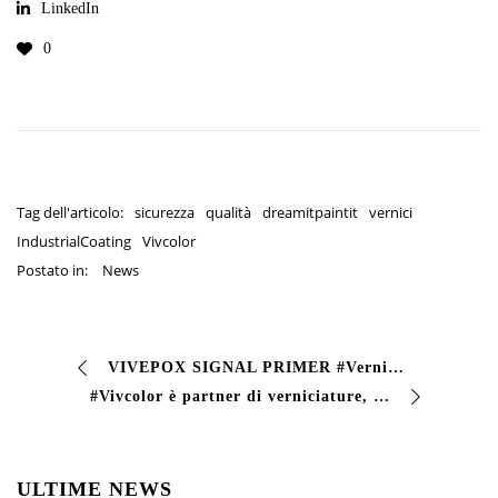
LinkedIn
0
Tag dell'articolo:
sicurezza
qualità
dreamitpaintit
vernici
IndustrialCoating
Vivcolor
Postato in:
News
VIVEPOX SIGNAL PRIMER #Vernice epossidica ad alte prestazioni, particolarmente adatto per superfici #ceramiche e #minerali, grazie alla sua eccellente adesion…
#Vivcolor è partner di verniciature, fonderie, concerie, calzaturifici, colorifici, industrie del mobile, carrozzerie industriali, e di chi cerca un partner per…
ULTIME NEWS