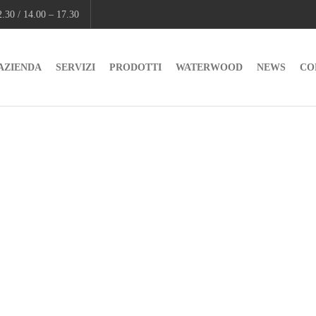
.30 / 14.00 – 17.30
AZIENDA
SERVIZI
PRODOTTI
WATERWOOD
NEWS
CO