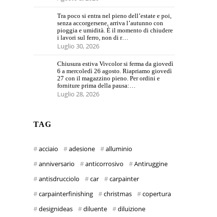
Tra poco si entra nel pieno dell’estate e poi,
senza accorgersene, arriva l’autunno con
pioggia e umidità. È il momento di chiudere
i lavori sul ferro, non di r…
Luglio 30, 2026
Chiusura estiva Vivcolor si ferma da giovedì
6 a mercoledì 26 agosto. Riapriamo giovedì
27 con il magazzino pieno. Per ordini e
forniture prima della pausa:…
Luglio 28, 2026
TAG
acciaio
adesione
alluminio
anniversario
anticorrosivo
Antiruggine
antisdrucciolo
car
carpainter
carpainterfinishing
christmas
copertura
designideas
diluente
diluizione