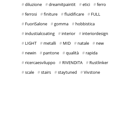
diluzione
dreamitpaintit
etici
ferro
ferrosi
finiture
fluidificare
FULL
FuoriSalone
gomma
hobbistica
industialcoating
interior
interiordesign
LIGHT
metalli
MID
natale
new
newin
pantone
qualità
rapida
ricercaesviluppo
RIVENDITA
Rustlinker
scale
stairs
staytuned
Vivstone