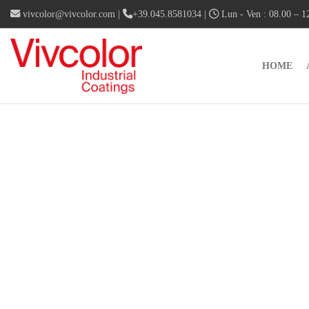
vivcolor@vivcolor.com
|
+39.045.8581034
|
Lun - Ven : 08.00 – 12
HOME