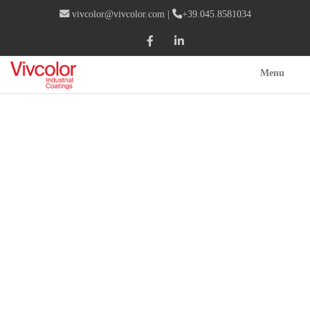
vivcolor@vivcolor.com
|
+39.045.8581034
Menu