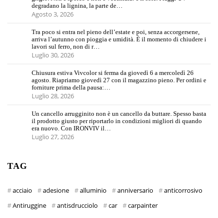
degradano la lignina, la parte de…
Agosto 3, 2026
Tra poco si entra nel pieno dell’estate e poi, senza accorgersene,
arriva l’autunno con pioggia e umidità. È il momento di chiudere i
lavori sul ferro, non di r…
Luglio 30, 2026
Chiusura estiva Vivcolor si ferma da giovedì 6 a mercoledì 26
agosto. Riapriamo giovedì 27 con il magazzino pieno. Per ordini e
forniture prima della pausa:…
Luglio 28, 2026
Un cancello arrugginito non è un cancello da buttare. Spesso basta
il prodotto giusto per riportarlo in condizioni migliori di quando
era nuovo. Con IRONVIV il…
Luglio 27, 2026
TAG
acciaio
adesione
alluminio
anniversario
anticorrosivo
Antiruggine
antisdrucciolo
car
carpainter