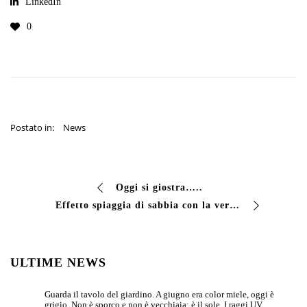
LinkedIn
0
Postato in:
News
Oggi si giostra…..
Effetto spiaggia di sabbia con la verniciatura a bordo vasca fatta con smalto CLOROVIV SABBIA.
ULTIME NEWS
Guarda il tavolo del giardino. A giugno era color miele, oggi è
grigio. Non è sporco e non è vecchiaia: è il sole. I raggi UV