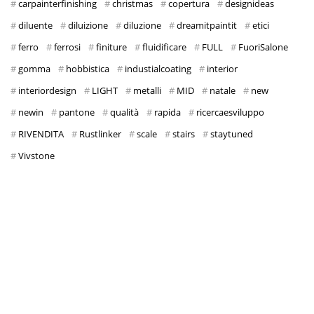
carpainterfinishing
christmas
copertura
designideas
diluente
diluizione
diluzione
dreamitpaintit
etici
ferro
ferrosi
finiture
fluidificare
FULL
FuoriSalone
gomma
hobbistica
industialcoating
interior
interiordesign
LIGHT
metalli
MID
natale
new
newin
pantone
qualità
rapida
ricercaesviluppo
RIVENDITA
Rustlinker
scale
stairs
staytuned
Vivstone