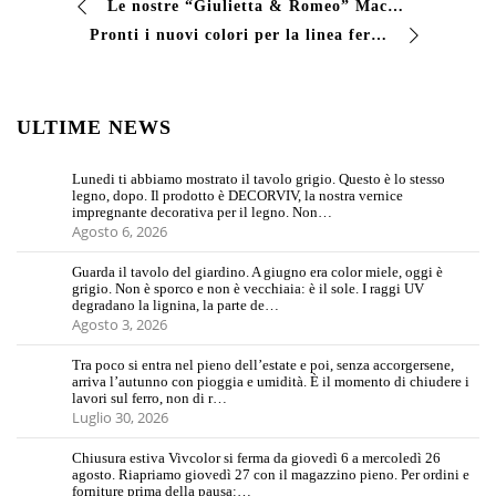
Le nostre “Giulietta & Romeo” Macchine macinatrici con nuova tecnologia “SUBMILL”.
Pronti i nuovi colori per la linea ferro micaceo. Chiedete al nostro commerciale/ tecnico per avere tutte le infomazioni e per sapere tutte le tinte disponibil…
ULTIME NEWS
Lunedi ti abbiamo mostrato il tavolo grigio. Questo è lo stesso
legno, dopo. Il prodotto è DECORVIV, la nostra vernice
impregnante decorativa per il legno. Non…
Agosto 6, 2026
Guarda il tavolo del giardino. A giugno era color miele, oggi è
grigio. Non è sporco e non è vecchiaia: è il sole. I raggi UV
degradano la lignina, la parte de…
Agosto 3, 2026
Tra poco si entra nel pieno dell’estate e poi, senza accorgersene,
arriva l’autunno con pioggia e umidità. È il momento di chiudere i
lavori sul ferro, non di r…
Luglio 30, 2026
Chiusura estiva Vivcolor si ferma da giovedì 6 a mercoledì 26
agosto. Riapriamo giovedì 27 con il magazzino pieno. Per ordini e
forniture prima della pausa:…