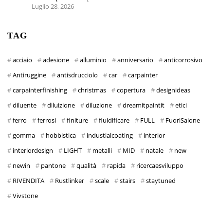
Luglio 28, 2026
TAG
acciaio
adesione
alluminio
anniversario
anticorrosivo
Antiruggine
antisdrucciolo
car
carpainter
carpainterfinishing
christmas
copertura
designideas
diluente
diluizione
diluzione
dreamitpaintit
etici
ferro
ferrosi
finiture
fluidificare
FULL
FuoriSalone
gomma
hobbistica
industialcoating
interior
interiordesign
LIGHT
metalli
MID
natale
new
newin
pantone
qualità
rapida
ricercaesviluppo
RIVENDITA
Rustlinker
scale
stairs
staytuned
Vivstone