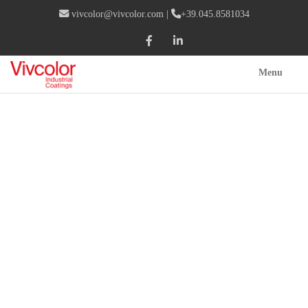
vivcolor@vivcolor.com
|
+39.045.8581034
Menu